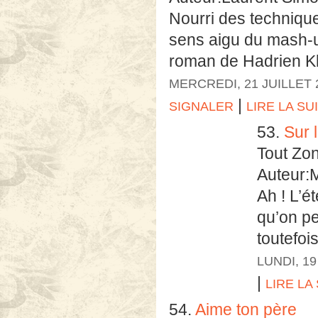
Nourri des technique
sens aigu du mash-up
roman de Hadrien Kle
MERCREDI, 21 JUILLET 
|
SIGNALER
LIRE LA SU
53.
Sur l
Tout Zo
Auteur:
Ah ! L’é
qu’on p
toutefois,
LUNDI, 19
|
LIRE LA
54.
Aime ton père