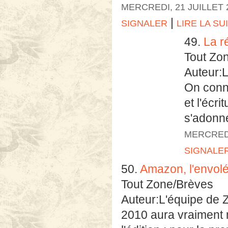
MERCREDI, 21 JUILLET 
|
SIGNALER
LIRE LA SU
49.
La r
Tout Zo
Auteur:
On conna
et l'écr
s'adonne
MERCREDI
SIGNALE
50.
Amazon, l'envol
Tout Zone/Brèves
Auteur:L'équipe de 
2010 aura vraiment m