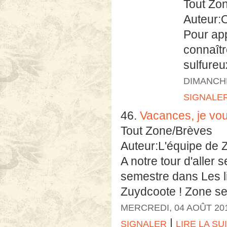
Tout Zo
Auteur:O
Pour app
connaîtr
sulfureux
DIMANCHE
SIGNALE
46.
Vacances, je vo
Tout Zone/Brèves
Auteur:L'équipe de 
A notre tour d'aller 
semestre dans Les l
Zuydcoote ! Zone se r
MERCREDI, 04 AOÛT 20
|
SIGNALER
LIRE LA SU