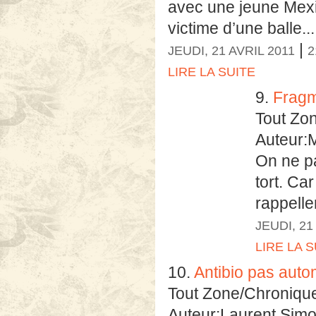
avec une jeune Mexic
victime d’une balle...
|
JEUDI, 21 AVRIL 2011
2
LIRE LA SUITE
9.
Fragm
Tout Zo
Auteur:
On ne pa
tort. Ca
rappelle
JEUDI, 21
LIRE LA S
10.
Antibio pas auto
Tout Zone/Chroniqu
Auteur:Laurent Sim