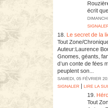
Rouzière
écrit que
DIMANCHE
SIGNALE
18.
Le secret de la l
Tout Zone/Chroniqu
Auteur:Laurence Bo
Gnomes, géants, fant
d’un conte de fées m
peuplent son...
SAMEDI, 05 FÉVRIER 20
|
SIGNALER
LIRE LA SU
19.
Héro
Tout Zo