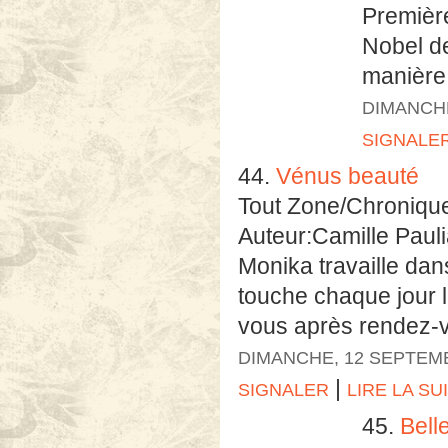
Première
Nobel de
manière 
DIMANCHE
SIGNALE
44.
Vénus beauté
Tout Zone/Chroniqu
Auteur:Camille Paul
Monika travaille dans
touche chaque jour 
vous après rendez-vo
DIMANCHE, 12 SEPTEM
|
SIGNALER
LIRE LA SU
45.
Bell