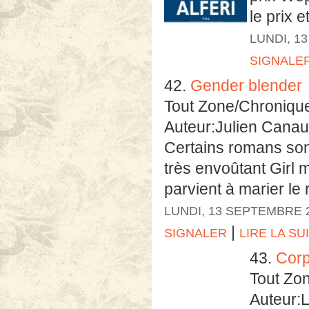
le prix 
LUNDI, 1
SIGNALE
42.
Gender blender
Tout Zone/Chroniqu
Auteur:Julien Cana
Certains romans so
très envoûtant Girl m
parvient à marier le r
LUNDI, 13 SEPTEMBRE 
|
SIGNALER
LIRE LA SU
43.
Cor
Tout Zo
Auteur: