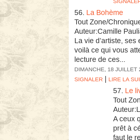
SIGNALE
56.
La Bohème
Tout Zone/Chroniqu
Auteur:Camille Paul
La vie d’artiste, ses
voilà ce qui vous at
lecture de ces...
DIMANCHE, 18 JUILLET 
|
SIGNALER
LIRE LA SU
57.
Le l
Tout Zo
Auteur:
A ceux q
prêt à c
faut le r