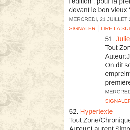
l'édition : pour la pr
devant le bon vieux "
MERCREDI, 21 JUILLET 
|
SIGNALER
LIRE LA SU
51.
Juli
Tout Zon
Auteur:
On dit s
empreint
première
MERCREDI
SIGNALE
52.
Hypertexte
Tout Zone/Chroniqu
Auteur:Laurent Sim