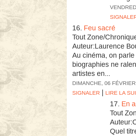
VENDREDI
SIGNALE
16.
Feu sacré
Tout Zone/Chroniqu
Auteur:Laurence Bo
Au cinéma, on parle 
biographies ne ralent
artistes en...
DIMANCHE, 06 FÉVRIER
|
SIGNALER
LIRE LA SU
17.
En a
Tout Zo
Auteur:C
Quel tit