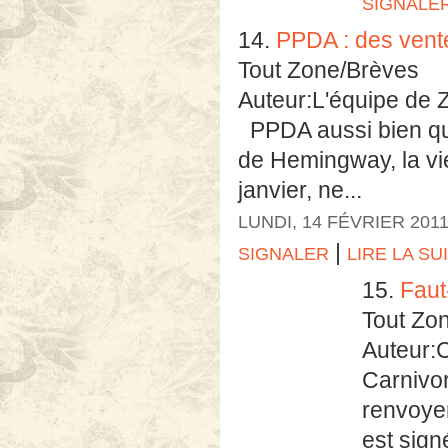
SIGNALE
14.
PPDA : des vent
Tout Zone/Brèves
Auteur:L'équipe de 
PPDA aussi bien qu
de Hemingway, la vie 
janvier, ne...
LUNDI, 14 FÉVRIER 201
|
SIGNALER
LIRE LA SU
15.
Faut
Tout Zo
Auteur:
Carnivor
renvoye
est sign