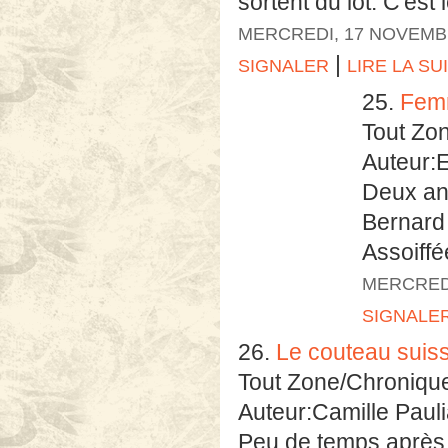
sortent du lot. C'est 
MERCREDI, 17 NOVEMB
|
SIGNALER
LIRE LA SU
25.
Femm
Tout Zo
Auteur:E
Deux ans
Bernard
Assoiffé
MERCREDI
SIGNALE
26.
Le couteau suis
Tout Zone/Chroniqu
Auteur:Camille Paul
Peu de temps après 