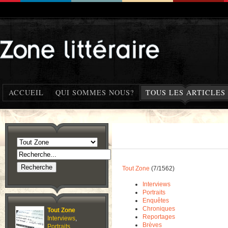
ACCUEIL
QUI SOMMES NOUS?
TOUS LES ARTICLES
Tout Zone
(7/1562)
Interviews
Portraits
Enquêtes
Chroniques
Tout Zone
Reportages
Interviews
,
Brèves
Portraits
,