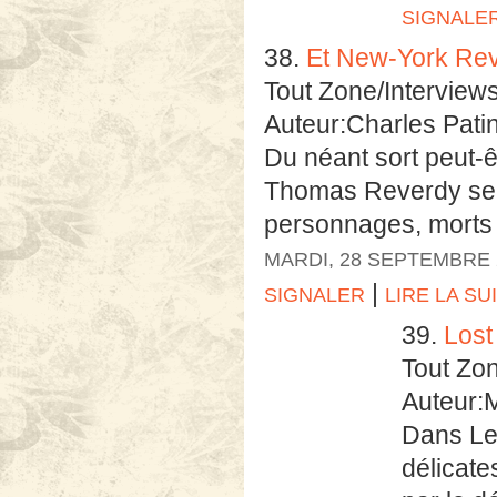
SIGNALE
38.
Et New-York Re
Tout Zone/Interview
Auteur:Charles Pat
Du néant sort peut-ê
Thomas Reverdy se p
personnages, morts 
MARDI, 28 SEPTEMBRE 
|
SIGNALER
LIRE LA SU
39.
Lost 
Tout Zo
Auteur:
Dans Le
délicate