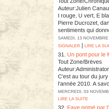
Tout Zone/Chroniqu
Auteur:Julien Cana
I rouge, U vert, E bl
Pierre Ducrozet, da
sentiments qui donn
SAMEDI, 13 NOVEMBRE 
|
SIGNALER
LIRE LA SU
31.
Un pont pour le 
Tout Zone/Brèves
Auteur:Administrator
C'est au tour du jur
l'année 2010. A savo
MERCREDI, 03 NOVEMB
LIRE LA SUITE
32.
Faye primé par l