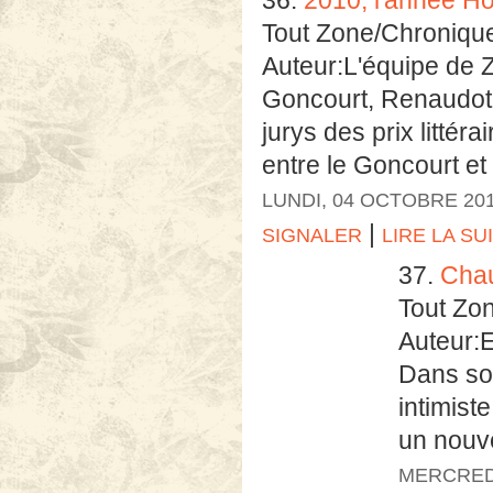
36.
2010, l'année H
Tout Zone/Chroniqu
Auteur:L'équipe de 
Goncourt, Renaudot 
jurys des prix litté
entre le Goncourt et 
LUNDI, 04 OCTOBRE 20
|
SIGNALER
LIRE LA SU
37.
Chau
Tout Zo
Auteur:E
Dans son
intimist
un nouv
MERCREDI