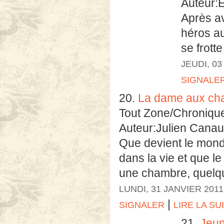
Auteur:E
Après av
héros au
se frotte
JEUDI, 03
SIGNALE
20.
La dame aux ch
Tout Zone/Chroniqu
Auteur:Julien Cana
Que devient le mond
dans la vie et que l
une chambre, quelqu
LUNDI, 31 JANVIER 2011
|
SIGNALER
LIRE LA SU
21.
Jeun