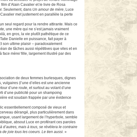
film d’Alain Cavalier et le livre de Rosa
our. Seulement, dans
Un amour de mère
, Luce
 Cavalier met justement en parallèle la perte
d’un seul regard pour la rendre attirante. Mais ce
nte, une mère qui ne s’est jamais vraiment
là, en gros, la vie plutôt pathétique de ce
Tatie Danielle en puissance, fait payer à
Et son ultime plaisir – paradoxalement
céan de tâches aussi répétitives que viles et en
 à face mère/ fille, largement illustré par des
association de deux femmes burlesques, dignes
, vulgaires (l’une d’elles est une ancienne
étour d’une route, et surtout au volant d’une
sorti d’une publicité pour un shampoing
ernière est soudain frappée par une évidence
lic essentiellement composé de vieux et
n cerveau dérangé, plus particulièrement dans
 langue, usant largement de l’hyperbole, semble
biblique, absout Luce en proférant ces paroles
à d’autres, mais à tous, se révèlera le contraire
de joie tous les coeurs. Le tien aussi.
»