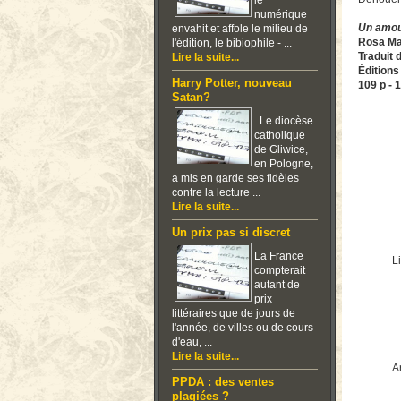
le
numérique
Un amou
envahit et affole le milieu de
Rosa Ma
l'édition, le bibiophile - ...
Traduit 
Lire la suite...
Éditions
Harry Potter, nouveau
109 p - 
Satan?
Le diocèse
catholique
de Gliwice,
en Pologne,
a mis en garde ses fidèles
contre la lecture ...
Lire la suite...
Un prix pas si discret
La France
Li
compterait
autant de
prix
littéraires que de jours de
l'année, de villes ou de cours
d'eau, ...
Lire la suite...
Ar
PPDA : des ventes
plagiées ?