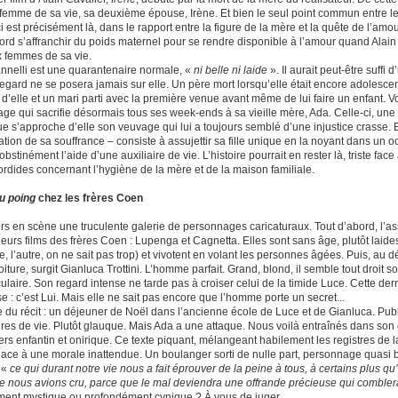
e femme de sa vie, sa deuxième épouse, Irène. Et bien le seul point commun entre le 
i est précisément là, dans le rapport entre la figure de la mère et la quête de l’am
bord s’affranchir du poids maternel pour se rendre disponible à l’amour quand Alain
 femmes de sa vie.
nnelli est une quarantenaire normale, «
ni belle ni laide
». Il aurait peut-être suffi 
egard ne se posera jamais sur elle. Un père mort lorsqu’elle était encore adolesce
’elle et un mari parti avec la première venue avant même de lui faire un enfant. Voi
ge qui sacrifie désormais tous ses week-ends à sa vieille mère, Ada. Celle-ci, une 
e s’approche d’elle son veuvage qui lui a toujours semblé d’une injustice crasse. 
tion de sa souffrance – consiste à assujettir sa fille unique en la noyant dans un o
obstinément l’aide d’une auxiliaire de vie. L’histoire pourrait en rester là, triste face
sordides concernant l’hygiène de la mère et de la maison familiale.
u poing
chez les frères Coen
ors en scène une truculente galerie de personnages caricaturaux. Tout d’abord, l’
eurs films des frères Coen : Lupenga et Cagnetta. Elles sont sans âge, plutôt laides
e, l’autre, on ne sait pas trop) et vivotent en volant les personnes âgées. Puis, au d
iture, surgit Gianluca Trottini. L’homme parfait. Grand, blond, il semble tout droit 
iculaire. Son regard intense ne tarde pas à croiser celui de la timide Luce. Cette d
 : c’est Lui. Mais elle ne sait pas encore que l’homme porte un secret...
 du récit : un déjeuner de Noël dans l’ancienne école de Luce et de Gianluca. Pub
aires de vie. Plutôt glauque. Mais Ada a une attaque. Nous voilà entraînés dans so
ers enfantin et onirique. Ce texte piquant, mélangeant habilement les registres de
place à une morale inattendue. Un boulanger sorti de nulle part, personnage quasi 
 «
ce qui durant notre vie nous a fait éprouver de la peine à tous, à certains plus qu’
e nous avions cru, parce que le mal deviendra une offrande précieuse qui comblera 
nt mystique ou profondément cynique ? À vous de juger.