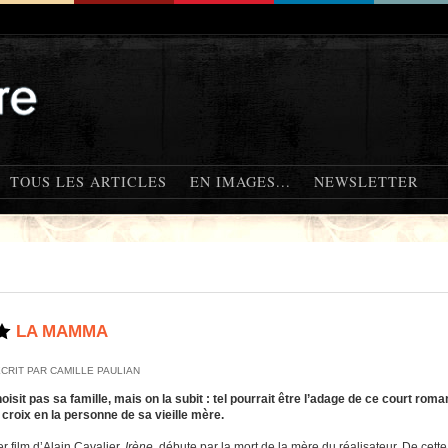
TOUS LES ARTICLES
EN IMAGES...
NEWSLETTER
LA MAMMA
CRIT PAR CAMILLE PAULIAN
oisit pas sa famille, mais on la subit : tel pourrait être l’adage de ce court ro
 croix en la personne de sa vieille mère.
r film d’Alain Cavalier,
Irène
, débute par la mort de la mère du réalisateur. De cet