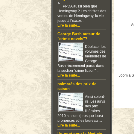
PPDA aussi bien que
Hemingway ? Les chiffres des
ventes de Hemingway, la vie
jusqu’à l’excès ...
Ar
Lire la suite...
George Bush auteur de
"crime novels"?
Déplacer les
volumes des
mémoires de
George
Bush récemment parus dans
la section "crime fiction" ...
Lire la suite...
Joomla S
palmarès des prix de
saison
Ainsi soient-
ils. Les jurys
des prix
littéraires
2010 se sont (presque tous)
prononcés et les lauréats ...
Lire la suite...