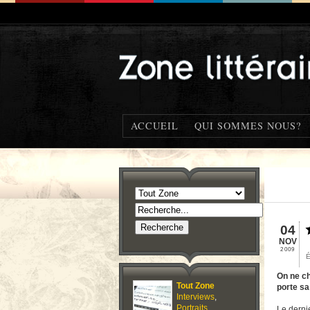
ACCUEIL
QUI SOMMES NOUS?
04
NOV
2009
É
On ne ch
Tout Zone
porte sa
Interviews
,
Portraits
,
Le dernie