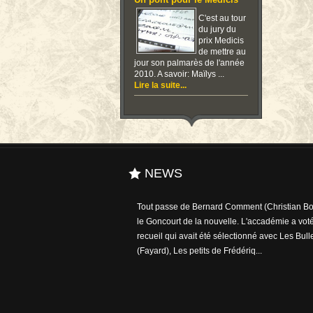
Un pont pour le Medicis
C'est au tour
du jury du
prix Medicis
de mettre au
jour son palmarès de l'année
2010. A savoir: Maïlys ...
Lire la suite...
NEWS
Tout passe de Bernard Comment (Christian Bou
le Goncourt de la nouvelle. L'accadémie a voté
recueil qui avait été sélectionné avec Les Bull
(Fayard), Les petits de Frédériq...