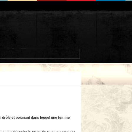
man drôle et poignant dans lequel une femme
te mort va découler le projet de rendre hommage