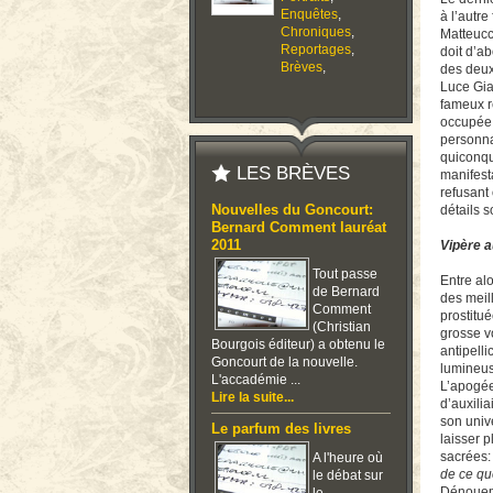
Enquêtes
,
à l’autr
Chroniques
,
Matteucc
Reportages
,
doit d’a
Brèves
,
des deux
Luce Gia
fameux r
occupée d
personna
quiconqu
LES BRÈVES
manifesta
refusant 
Nouvelles du Goncourt:
détails 
Bernard Comment lauréat
2011
Vipère a
Tout passe
Entre al
de Bernard
des meill
Comment
prostitué
(Christian
grosse vo
Bourgois éditeur) a obtenu le
antipell
Goncourt de la nouvelle.
lumineuse
L'accadémie ...
L’apogée
Lire la suite...
d’auxili
son univ
Le parfum des livres
laisser 
sacrées:
A l'heure où
de ce qu
le débat sur
Dénoueme