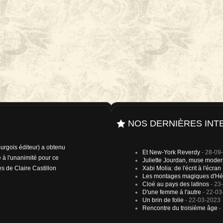
NOS DERNIÈRES INT
rgois éditeur) a obtenu
Et New-York Reverdy
- 28-09
 à l'unanimité pour ce
Juliette Jourdan, muse mode
es de Claire Castillon
Xabi Molia: de l'écrit à l'écran
Les montages magiques d'Hé
Cloé au pays des latinos
- 23
D'une femme à l'autre
- 22-03
Un brin de folie
- 22-03-2023
Rencontre du troisième âge
-