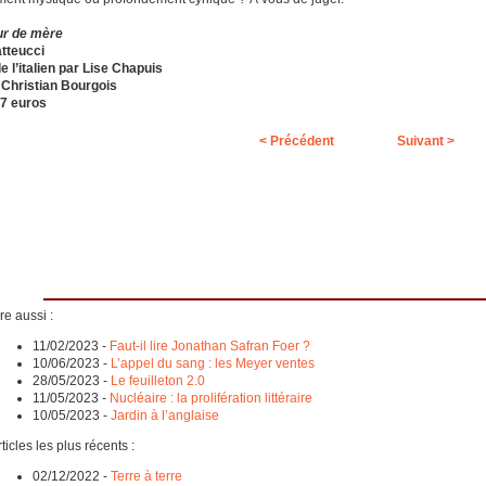
r de mère
tteucci
de l’italien par Lise Chapuis
 Christian Bourgois
17 euros
< Précédent
Suivant >
re aussi :
11/02/2023
-
Faut-il lire Jonathan Safran Foer ?
10/06/2023
-
L’appel du sang : les Meyer ventes
28/05/2023
-
Le feuilleton 2.0
11/05/2023
-
Nucléaire : la prolifération littéraire
10/05/2023
-
Jardin à l’anglaise
ticles les plus récents :
02/12/2022
-
Terre à terre