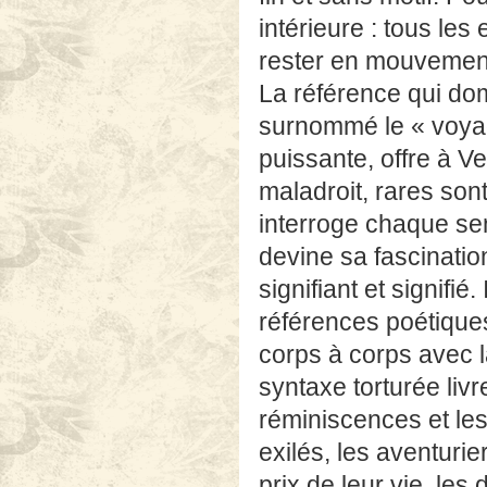
intérieure : tous les 
rester en mouvemen
La référence qui dom
surnommé le « voyag
puissante, offre à V
maladroit, rares son
interroge chaque sen
devine sa fascination
signifiant et signifié
références poétiques
corps à corps avec l
syntaxe torturée livr
réminiscences et les
exilés, les aventuri
prix de leur vie, les