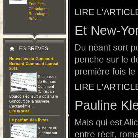
Enquêtes
,
Chroniques
,
LIRE L'ARTICL
Reportages
,
Brèves
,
Et New-Yo
Du néant sort p
LES BRÈVES
penche sur le d
Nouvelles du Goncourt:
Bernard Comment lauréat
première fois l
2011
Tout passe
de Bernard
LIRE L'ARTICL
Comment
(Christian
Bourgois éditeur) a obtenu le
Pauline Kle
Goncourt de la nouvelle.
L'accadémie ...
Lire la suite...
Mais qui est Ali
Le parfum des livres
A l'heure où
entre récit, rom
le débat sur