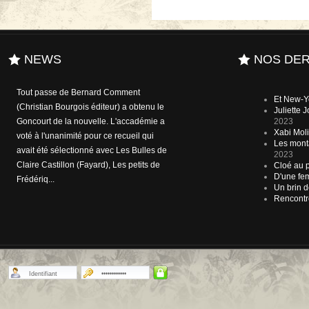
NEWS
NOS DER
A l'heure où le débat sur le numérique
Et New-Y
envahit et affole le milieu de l'édition, le
Juliette
bibiophile - entre autres - Karl Lagerfeld
2023
Xabi Molia
(il dit détenir plus de 300.000 ouvrages
Les mont
dans sa bibliothèque personnelle) a
2023
trouvé la remède pour réconforter t...
Cloé au p
D'une fem
Un brin d
Rencontr