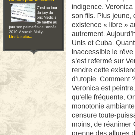
Un pont pour le Medicis
indigence. Veronica
C'est au tour
du jury du
son fils. Plus jeune,
prix Medicis
de mettre au
existence « libre » a
jour son palmarès de l'année
2010. A savoir: Maïlys ...
autrement. Aujourd’hu
Lire la suite...
Unis et Cuba. Quant 
inaccessible le rêve
s’est refermé sur V
rendre cette existenc
d’utopie. Comment ? 
Veronica est peintre. 
qu’elle fréquente, O
monotonie ambiante. 
censure toute-puissant
moins, de réanimer
prenne des allures d