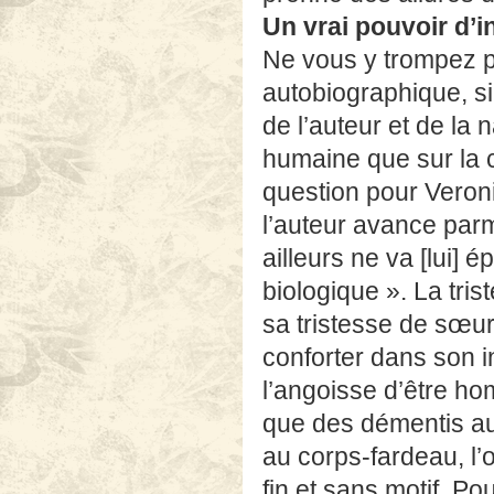
Un vrai pouvoir d’i
Ne vous y trompez p
autobiographique, si
de l’auteur et de la 
humaine que sur la c
question pour Veroni
l’auteur avance parmi
ailleurs ne va [lui] é
biologique ». La tris
sa tristesse de sœur,
conforter dans son in
l’angoisse d’être ho
que des démentis aux
au corps-fardeau, l’
fin et sans motif. P