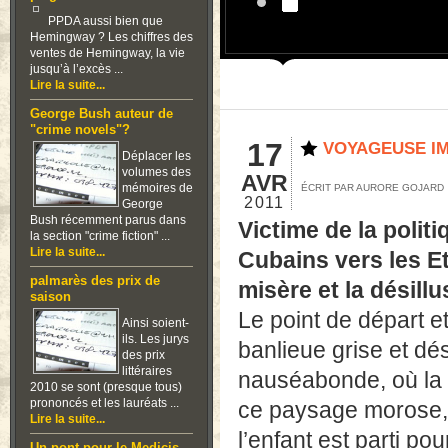
PPDA aussi bien que
Hemingway ? Les chiffres des
ventes de Hemingway, la vie
jusqu’à l’excès ...
Lire la suite...
George Bush auteur de
"crime novels"?
17
VOYAGEUSE I
Déplacer les
volumes des
AVR
mémoires de
ÉCRIT PAR AURORE GOJARD
2011
George
Bush récemment parus dans
Victime de la polit
la section "crime fiction" ...
Lire la suite...
Cubains vers les Et
palmarès des prix de
misère et la désill
saison
Le point de départ e
Ainsi soient-
ils. Les jurys
banlieue grise et d
des prix
littéraires
nauséabonde, où la 
2010 se sont (presque tous)
prononcés et les lauréats ...
ce paysage morose, V
Lire la suite...
l’enfant est parti po