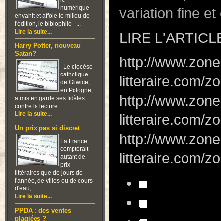
le
numérique
variation fine e
envahit et affole le milieu de
l'édition, le bibiophile - ...
Lire la suite...
LIRE L'ARTICL
Harry Potter, nouveau
Satan?
http://www.zone
Le diocèse
catholique
litteraire.com
de Gliwice,
en Pologne,
http://www.zone
a mis en garde ses fidèles
contre la lecture ...
Lire la suite...
litteraire.com
Un prix pas si discret
http://www.zone
La France
compterait
litteraire.com
autant de
prix
littéraires que de jours de
l'année, de villes ou de cours
d'eau, ...
Lire la suite...
PPDA : des ventes
plagiées ?