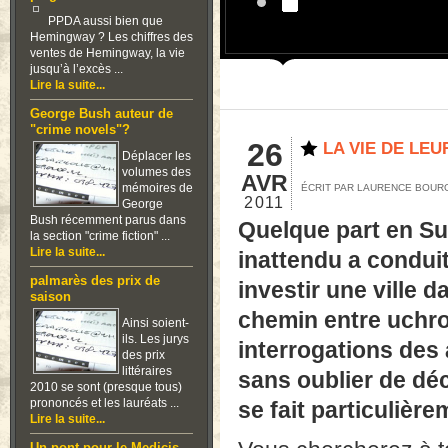
PPDA aussi bien que
Hemingway ? Les chiffres des
ventes de Hemingway, la vie
jusqu’à l’excès ...
Lire la suite...
George Bush auteur de
"crime novels"?
26
LA VIE DE LEU
Déplacer les
volumes des
AVR
mémoires de
ÉCRIT PAR LAURENCE BOU
2011
George
Bush récemment parus dans
Quelque part en Su
la section "crime fiction" ...
Lire la suite...
inattendu a condui
palmarès des prix de
investir une ville da
saison
chemin entre uchron
Ainsi soient-
ils. Les jurys
interrogations des 
des prix
littéraires
sans oublier de dé
2010 se sont (presque tous)
prononcés et les lauréats ...
se fait particulièr
Lire la suite...