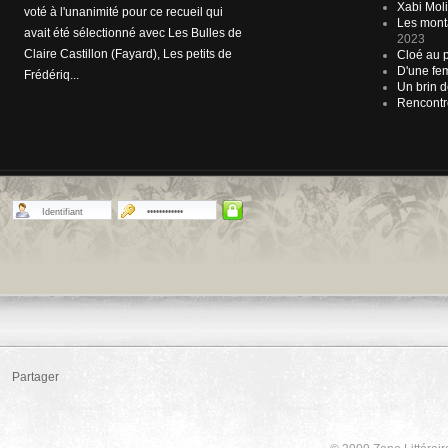
Xabi Molia
(il dit détenir plus de 300.000 ouvrages
Les mont
dans sa bibliothèque personnelle) a
2023
trouvé la remède pour réconforter t...
Cloé au p
D'une fem
Un brin d
Rencontr
Partager