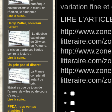
le
numérique
variation fine e
envahit et affole le milieu de
l'édition, le bibiophile - ...
Lire la suite...
LIRE L'ARTICL
Harry Potter, nouveau
Satan?
http://www.zone
Le diocèse
catholique
litteraire.com
de Gliwice,
en Pologne,
http://www.zone
a mis en garde ses fidèles
contre la lecture ...
Lire la suite...
litteraire.com
Un prix pas si discret
http://www.zone
La France
compterait
litteraire.com
autant de
prix
littéraires que de jours de
l'année, de villes ou de cours
d'eau, ...
Lire la suite...
PPDA : des ventes
plagiées ?