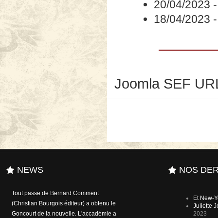
20/04/2023
18/04/2023
Joomla SEF URL
NEWS
NOS DER
A l'heure où le débat sur le numérique
Et New-Y
envahit et affole le milieu de l'édition, le
Juliette
bibiophile - entre autres - Karl Lagerfeld
2023