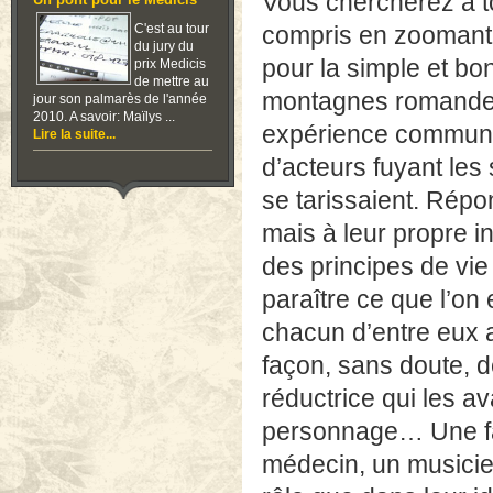
Vous chercherez à to
Un pont pour le Medicis
C'est au tour
compris en zoomant s
du jury du
pour la simple et bo
prix Medicis
de mettre au
montagnes romandes,
jour son palmarès de l'année
2010. A savoir: Maïlys ...
expérience communau
Lire la suite...
d’acteurs fuyant les
se tarissaient. Répo
mais à leur propre ini
des principes de vie 
paraître ce que l’on 
chacun d’entre eux a
façon, sans doute, de
réductrice qui les a
personnage… Une faç
médecin, un musicien