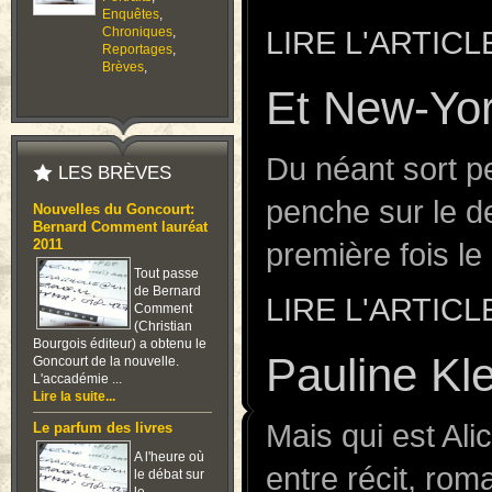
Enquêtes
,
Chroniques
,
LIRE L'ARTICL
Reportages
,
Brèves
,
Et New-Yo
Du néant sort p
LES BRÈVES
penche sur le d
Nouvelles du Goncourt:
Bernard Comment lauréat
première fois l
2011
Tout passe
de Bernard
LIRE L'ARTICL
Comment
(Christian
Bourgois éditeur) a obtenu le
Pauline Kle
Goncourt de la nouvelle.
L'accadémie ...
Lire la suite...
Mais qui est Ali
Le parfum des livres
A l'heure où
entre récit, rom
le débat sur