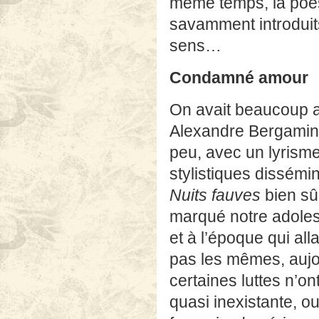
même temps, la poés
savamment introduits
sens…
Condamné amour
On avait beaucoup
Alexandre Bergamini
peu, avec un lyrisme 
stylistiques dissémin
Nuits fauves
bien sû
marqué notre adoles
et à l’époque qui all
pas les mêmes, aujou
certaines luttes n’o
quasi inexistante, o