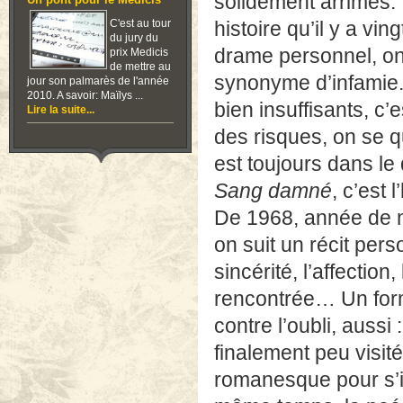
solidement arrimés. 
Un pont pour le Medicis
C'est au tour
histoire qu’il y a vi
du jury du
drame personnel, on 
prix Medicis
de mettre au
synonyme d’infamie.
jour son palmarès de l'année
2010. A savoir: Maïlys ...
bien insuffisants, c’
Lire la suite...
des risques, on se 
est toujours dans l
Sang damné
, c’est 
De 1968, année de n
on suit un récit pers
sincérité, l’affectio
rencontrée… Un form
contre l’oubli, aussi 
finalement peu visité
romanesque pour s’im