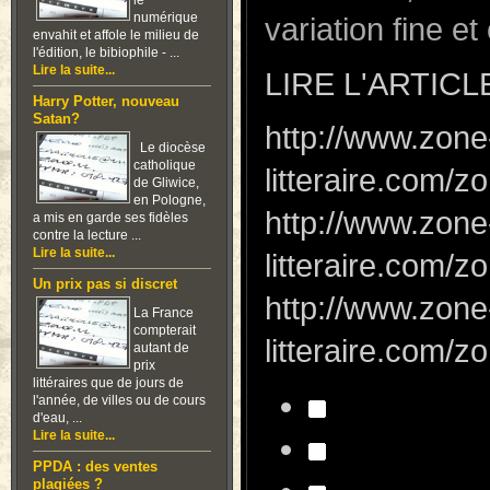
le
numérique
variation fine e
envahit et affole le milieu de
l'édition, le bibiophile - ...
Lire la suite...
LIRE L'ARTICL
Harry Potter, nouveau
Satan?
http://www.zone
Le diocèse
catholique
litteraire.com
de Gliwice,
en Pologne,
http://www.zone
a mis en garde ses fidèles
contre la lecture ...
Lire la suite...
litteraire.com
Un prix pas si discret
http://www.zone
La France
compterait
litteraire.com
autant de
prix
littéraires que de jours de
l'année, de villes ou de cours
d'eau, ...
Lire la suite...
PPDA : des ventes
plagiées ?