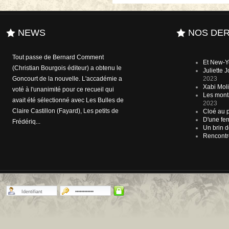
NEWS
NOS DER
A l'heure où le débat sur le numérique
Et New-Y
envahit et affole le milieu de l'édition, le
Juliette
bibiophile - entre autres - Karl Lagerfeld
2023
Xabi Molia
(il dit détenir plus de 300.000 ouvrages
Les mont
dans sa bibliothèque personnelle) a
2023
trouvé la remède pour réconforter t...
Cloé au p
D'une fem
Un brin d
Rencontr