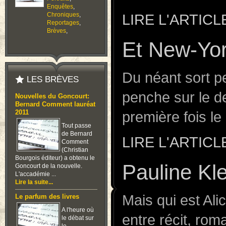
Enquêtes
,
Chroniques
,
LIRE L'ARTICL
Reportages
,
Brèves
,
Et New-Yo
Du néant sort p
LES BRÈVES
penche sur le d
Nouvelles du Goncourt:
Bernard Comment lauréat
première fois l
2011
Tout passe
de Bernard
LIRE L'ARTICL
Comment
(Christian
Bourgois éditeur) a obtenu le
Pauline Kle
Goncourt de la nouvelle.
L'accadémie ...
Lire la suite...
Mais qui est Ali
Le parfum des livres
A l'heure où
entre récit, rom
le débat sur