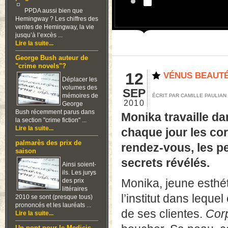
PPDA aussi bien que
Hemingway ? Les chiffres des
ventes de Hemingway, la vie
jusqu’à l’excès ...
Lire la suite...
George Bush auteur de
"crime novels"?
12
VÉNUS BEAUT
Déplacer les
volumes des
SEP
mémoires de
ÉCRIT PAR CAMILLE PAULIAN
2010
George
Bush récemment parus dans
Monika travaille da
la section "crime fiction" ...
Lire la suite...
chaque jour les co
palmarès des prix de
rendez-vous, les pe
saison
secrets révélés.
Ainsi soient-
ils. Les jurys
Monika, jeune esthé
des prix
littéraires
l’institut dans lequel
2010 se sont (presque tous)
prononcés et les lauréats ...
de ses clientes.
Cor
Lire la suite...