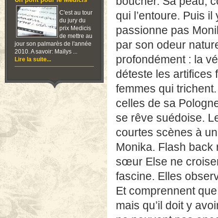
boucher. Sa peau, co
Un pont pour le Medicis
C'est au tour
qui l’entoure. Puis i
du jury du
passionne pas Monik
prix Medicis
de mettre au
par son odeur nature
jour son palmarès de l'année
2010. A savoir: Maïlys ...
profondément : la vé
Lire la suite...
déteste les artifices
femmes qui trichent.
celles de sa Pologne
se rêve suédoise. Le
courtes scènes à un
Monika. Flash back r
sœur Else ne croise
fascine. Elles obser
Et comprennent que 
mais qu’il doit y avo