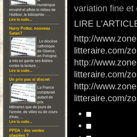
le
numérique
variation fine e
envahit et affole le milieu de
l'édition, le bibiophile - ...
Lire la suite...
LIRE L'ARTICL
Harry Potter, nouveau
Satan?
http://www.zone
Le diocèse
catholique
litteraire.com
de Gliwice,
en Pologne,
http://www.zone
a mis en garde ses fidèles
contre la lecture ...
Lire la suite...
litteraire.com
Un prix pas si discret
http://www.zone
La France
compterait
litteraire.com
autant de
prix
littéraires que de jours de
l'année, de villes ou de cours
d'eau, ...
Lire la suite...
PPDA : des ventes
plagiées ?