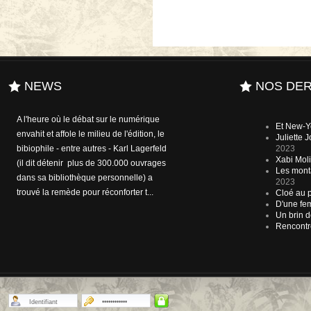
NEWS
NOS DER
A l'heure où le débat sur le numérique
Et New-Y
envahit et affole le milieu de l'édition, le
Juliette
bibiophile - entre autres - Karl Lagerfeld
2023
Xabi Molia
(il dit détenir plus de 300.000 ouvrages
Les mont
dans sa bibliothèque personnelle) a
2023
trouvé la remède pour réconforter t...
Cloé au p
D'une fem
Un brin d
Rencontr