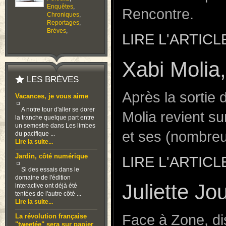
Enquêtes
,
Rencontre.
Chroniques
,
Reportages
,
Brèves
,
LIRE L'ARTICL
Xabi Molia,
LES BRÈVES
Après la sortie 
Vacances, je vous aime
A notre tour d'aller se dorer
Molia revient su
la tranche quelque part entre
un semestre dans Les limbes
et ses (nombreu
du pacifique ...
Lire la suite...
Jardin, côté numérique
LIRE L'ARTICL
Si des essais dans le
domaine de l'édition
Juliette J
interactive ont déjà été
tentées de l'autre côté ...
Lire la suite...
Face à Zone, dis
La révolution française
"tweetée" sera sur papier