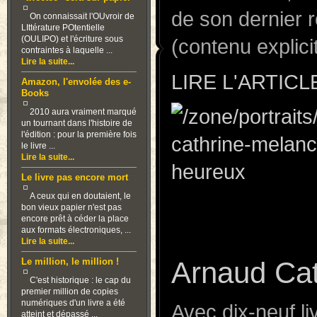
de son dernier 
On connaissait l'OUvroir de
LIttérature POtentielle
(OULIPO) et l'écriture sous
(contenu explici
contraintes à laquelle ...
Lire la suite...
LIRE L'ARTICL
Amazon, l'envolée des e-
Books
2010 aura vraiment marqué
un tournant dans l'histoire de
l'édition : pour la première fois
le livre ...
Lire la suite...
Le livre pas encore mort
A ceux qui en doutaient, le
bon vieux papier n'est pas
encore prêt à céder la place
aux formats électroniques, ...
Lire la suite...
Arnaud Cat
Le million, le million !
C'est historique : le cap du
premier million de copies
numériques d'un livre a été
Avec dix-neuf l
atteint et dépassé ...