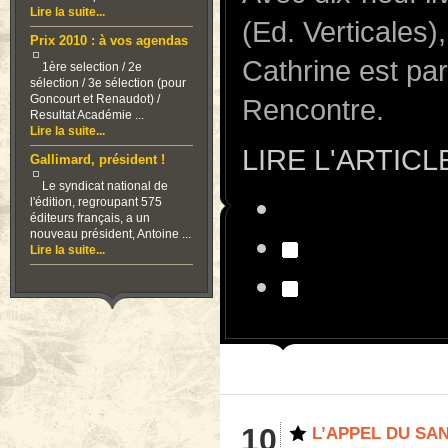
Lire la suite...
(Ed. Verticales)
Prix 2010 : à vos agendas
Cathrine est pa
1ère selection / 2e
sélection / 3e sélection (pour
Goncourt et Renaudot) /
Rencontre.
Resultat Académie ...
Lire la suite...
LIRE L'ARTICL
Gallimard, président !
Le syndicat national de
l'édition, regroupant 575
éditeurs français, a un
nouveau président, Antoine ...
Lire la suite...
10
L’APPEL DU SA