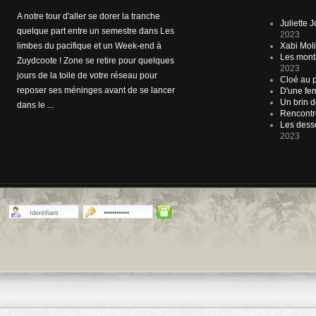
A notre tour d'aller se dorer la tranche
Si des essais dans le domaine de
Juliette
quelque part entre un semestre dans Les
l'édition interactive ont déjà été tentées
2023
limbes du pacifique et un Week-end à
de l'autre côté de l'Atlantique, elles sont
Xabi Molia
Les mont
Zuydcoote ! Zone se retire pour quelques
moins courantes dans l'Hexagone.
2023
jours de la toile de votre réseau pour
Alexandre Jardin franchit le pas en
Cloé au p
reposer ses méninges avant de se lancer
annonçant que, du 27 octobre prochain
D'une fem
Un brin d
dans le ...
jusqu'en mai 2...
Rencontr
Les desso
2023