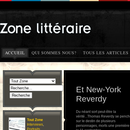
ACCUEIL
QUI SOMMES NOUS?
TOUS LES ARTICLES
Et New-York
Reverdy
Du néant sort peut-être la
vérité...Thomas Reverdy se penc
Tout Zone
sur le destin de plusieurs
Interviews
,
personnages, morts une première 
Portraits
,