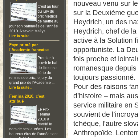
nouveau venu sur le t
C'est au tour
sur la Deuxième guer
du jury du
prix Medicis
Heydrich, un des naz
de mettre au
jour son palmarès de l'année
Heydrich, chef de la
2010. A savoir: Maïlys ...
Lire la suite...
active à la Solution 
Faye primé par
opportuniste. La De
l'Académie française
fois proche et lointa
Premier à
ouvrir le bal
romanesque depuis de
de l'intense
série de
toujours passionné.
remises de prix, le jury du
grand prix de l'Académie ...
Pour des raisons fam
Lire la suite...
d’histoire – mais aus
Femina 2010, c'est
attribué
service militaire en
Le Prix
souvient de l’incroy
Femina
2010 a
tchèque, l’autre slo
révélé le
nom de ses lauréats. Les
Anthropoïde. Lenteme
heureux élus de l'année sont