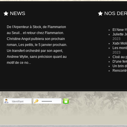
NEWS
NOS DER
De l'Arpenteur à Stock, de Flammarion
Et New-Y
au Seuil... et retour chez Flammarion.
Juliette
Christine Angot pulbiera son prochain
2023
Xabi Molia
roman, Les petits, le 5 janvier prochain.
Les mont
Un transfert orchestré par son agent,
2023
Andrew Wylie, sans précision quant au
Cloé au p
D'une fem
motif de ce no...
Un brin d
Rencontr