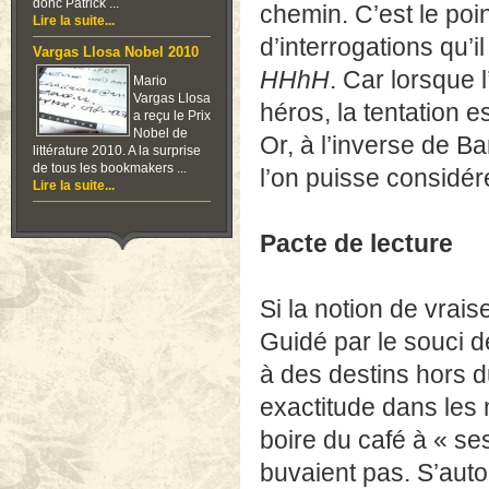
donc Patrick ...
chemin. C’est le poi
Lire la suite...
d’interrogations qu’i
Vargas Llosa Nobel 2010
HHhH
. Car lorsque 
Mario
Vargas Llosa
héros, la tentation e
a reçu le Prix
Nobel de
Or, à l’inverse de Ba
littérature 2010. A la surprise
de tous les bookmakers ...
l’on puisse considére
Lire la suite...
Pacte de lecture
Si la notion de vrais
Guidé par le souci d
à des destins hors d
exactitude dans les m
boire du café à « ses
buvaient pas. S’auto