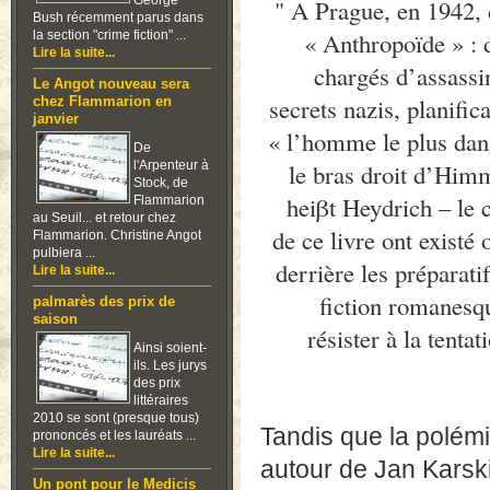
George
" A Prague, en 1942, 
Bush récemment parus dans
« Anthropoïde » : 
la section "crime fiction" ...
Lire la suite...
chargés d’assassi
Le Angot nouveau sera
secrets nazis, planific
chez Flammarion en
janvier
« l’homme le plus dang
De
l'Arpenteur à
le bras droit d’Him
Stock, de
heiβt Heydrich – le
Flammarion
au Seuil... et retour chez
de ce livre ont existé 
Flammarion. Christine Angot
pulbiera ...
derrière les préparatif
Lire la suite...
fiction romanesqu
palmarès des prix de
saison
résister à la tenta
Ainsi soient-
ils. Les jurys
des prix
littéraires
2010 se sont (presque tous)
Tandis que la polé
prononcés et les lauréats ...
Lire la suite...
autour de Jan Karski
Un pont pour le Medicis