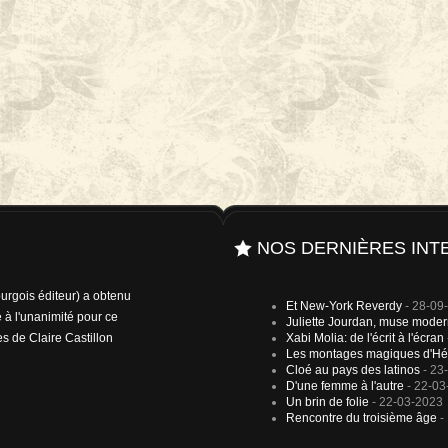
NOS DERNIÈRES INT
rgois éditeur) a obtenu
Et New-York Reverdy
- 28-09
 à l'unanimité pour ce
Juliette Jourdan, muse mode
es de Claire Castillon
Xabi Molia: de l'écrit à l'écran
Les montages magiques d'Hé
Cloé au pays des latinos
- 23
D'une femme à l'autre
- 22-03
Un brin de folie
- 22-03-2023
Rencontre du troisième âge
-