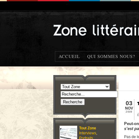
ACCUEIL
QUI SOMMES NOUS?
03
NOV
2009
Peut-on
Tout Zone
s’est p
Interviews
,
Pas de l
Portraits
,