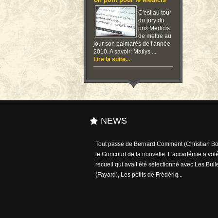
Un pont pour le Medicis
C'est au tour
du jury du
prix Medicis
de mettre au
jour son palmarès de l'année
2010. A savoir: Maïlys ...
Lire la suite...
NEWS
Tout passe de Bernard Comment (Christian Bou
le Goncourt de la nouvelle. L'accadémie a voté
recueil qui avait été sélectionné avec Les Bull
(Fayard), Les petits de Frédériq...