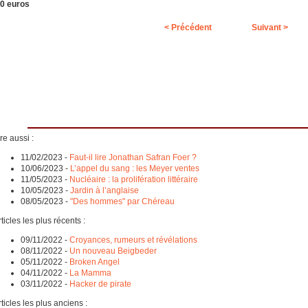
20 euros
< Précédent
Suivant >
re aussi :
11/02/2023
-
Faut-il lire Jonathan Safran Foer ?
10/06/2023
-
L’appel du sang : les Meyer ventes
11/05/2023
-
Nucléaire : la prolifération littéraire
10/05/2023
-
Jardin à l’anglaise
08/05/2023
-
"Des hommes" par Chéreau
ticles les plus récents :
09/11/2022
-
Croyances, rumeurs et révélations
08/11/2022
-
Un nouveau Beigbeder
05/11/2022
-
Broken Angel
04/11/2022
-
La Mamma
03/11/2022
-
Hacker de pirate
ticles les plus anciens :