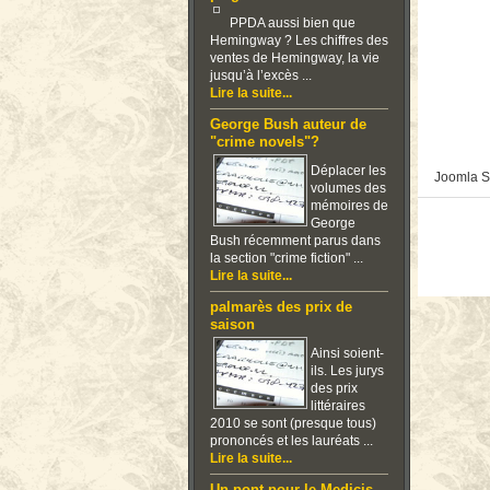
PPDA aussi bien que
Hemingway ? Les chiffres des
ventes de Hemingway, la vie
jusqu’à l’excès ...
Lire la suite...
George Bush auteur de
"crime novels"?
Déplacer les
Joomla S
volumes des
mémoires de
George
Bush récemment parus dans
la section "crime fiction" ...
Lire la suite...
palmarès des prix de
saison
Ainsi soient-
ils. Les jurys
des prix
littéraires
2010 se sont (presque tous)
prononcés et les lauréats ...
Lire la suite...