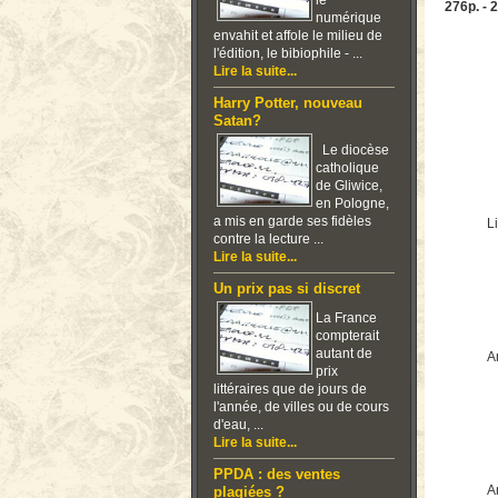
le
276p. - 
numérique
envahit et affole le milieu de
l'édition, le bibiophile - ...
Lire la suite...
Harry Potter, nouveau
Satan?
Le diocèse
catholique
de Gliwice,
en Pologne,
a mis en garde ses fidèles
Li
contre la lecture ...
Lire la suite...
Un prix pas si discret
La France
compterait
autant de
Ar
prix
littéraires que de jours de
l'année, de villes ou de cours
d'eau, ...
Lire la suite...
PPDA : des ventes
Ar
plagiées ?