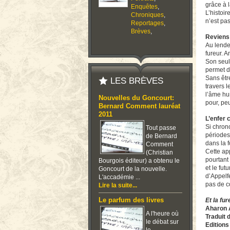
grâce à 
Enquêtes
,
L’histoi
Chroniques
,
n’est pas
Reportages
,
Brèves
,
Reviens 
Au lende
fureur. A
Son seul 
permet d
Sans êtr
LES BRÈVES
travers l
l’âme hum
Nouvelles du Goncourt:
pour, peu
Bernard Comment lauréat
2011
L’enfer 
Si chron
Tout passe
périodes 
de Bernard
dans la f
Comment
Cette ap
(Christian
pourtant 
Bourgois éditeur) a obtenu le
et le fu
Goncourt de la nouvelle.
d’Appelf
L'accadémie ...
pas de c
Lire la suite...
Le parfum des livres
Et la fu
Aharon 
A l'heure où
Traduit 
le débat sur
Editions 