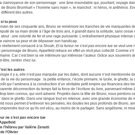
la clairvoyance de son personnage : une âme insondable qui, pourtant, voyage dans 
re de Bruno Brumhart « l’homme sans main », le manchot : ni héros, ni antihéros.
 différent des autres.
si tu peux
main de ses cinquante ans, Bruno se remémore les tranches de vie marquantes d
mputé de sa main droite à l’âge de trois ans, il grandit dans la solitude, sans cess
atout : une volonté de fer et une rage puissante. L’entraînement physique intense qu
e vaincre sa peur et de dépasser son handicap.
e réellement consacré à la Shoah,
Et la fureur ne s’est pas encore tue
se veut une r
e personnage de Bruno, Appelfeld retrace en effet un récit plus collectif. Comme s’il 
aine. Car c’est bien la vie intérieure qui intéresse l’auteur. Grâce aux souvenirs de
t-être, rentrer chez lui.
c’est les autres
ologie il y a, elle n’est pas marquée par les dates, dont aucune n’est mentionnée 
de la vie du personnage : la petite enfance, l’école primaire, le lycée, le ghetto, la
orêt qui l’amènera à la construction d’un véritable petit empire qui financera des lie
parente déconnection du temps fait la force de l’écriture du livre, parvenant même 
trop bien connus, qui vont advenir. Projetés dans la tête de Bruno, nous perdons ce 
tur dans le ghetto. Dans une langue tout en retenue, avec une grande économie de mo
eld nous permet d’entrevoir les pensées, les doutes les plus profonds de Bruno, ai
omprendre tout ce qu’ils ont vécu, au moins de le partager. Sans angélisme, ni mis
reur ne s’est pas encore tue
Appelfeld
de l’hébreu par Valérie Zenatti
de l’Olivier