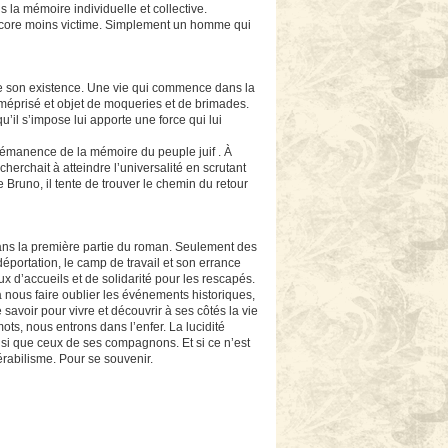
la mémoire individuelle et collective.
 Encore moins victime. Simplement un homme qui
e son existence. Une vie qui commence dans la
e méprisé et objet de moqueries et de brimades.
’il s’impose lui apporte une force qui lui
émanence de la mémoire du peuple juif . À
cherchait à atteindre l’universalité en scrutant
 Bruno, il tente de trouver le chemin du retour
dans la première partie du roman. Seulement des
 déportation, le camp de travail et son errance
ux d’accueils et de solidarité pour les rescapés.
à nous faire oublier les événements historiques,
savoir pour vivre et découvrir à ses côtés la vie
ts, nous entrons dans l’enfer. La lucidité
nsi que ceux de ses compagnons. Et si ce n’est
érabilisme. Pour se souvenir.