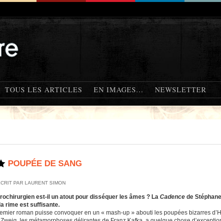
TOUS LES ARTICLES
EN IMAGES...
NEWSLETTER
POUPÉE DE SANG
ÉCRIT PAR LAURENT SIMON
rochirurgien est-il un atout pour disséquer les âmes ? La
Cadence
de Stéphane 
la rime est suffisante.
emier roman puisse convoquer en un « mash-up » abouti les poupées bizarres d’Ha
Zweig, les métamorphoses délirantes de Franz Kafka, a quelque chose d’exceptionne