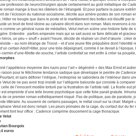
use profession de neurochirurgien ajoute certainement au goût métallique de
Cad
le roman mange à tous les râteliers de l’étrangeté. Et pour parfaire la parure extrê
t de l’éclosion du national-socialisme, décrite aux arrière-postes de son roman en
e
, Hitler ne beugle que dans le poste et le martèlement des bottes est étouffé par le 
juste un bruit de fond idoine au calvaire décrit dans son roman. Mais revenons à n
les comme un général russe de médailles, Velut met en scène une histoire faite de
gère. Entendre : parfois empesée mais qui se sait aussi se faire délicate et gracieu
éros, un peu « snuff » avant l’heure, décide de réaliser un chef d’œuvre : créer de 
hésiste – au nom étrange de Troost – et d’une jeune fille prépubère dont l’identité
e d’un certain Adolf Hitler, pour une toile dépeignant, comme il se devait à l’époque,
-carmin-d’une-fillette-de-souche, l’artiste contrefait se met enfin à créer sa poup
morphes
nné l’appétence moyenne des nazis pour l’art « dégénéré » des Max Ernst et autr
te raison pour le fétichisme tendance sadique que développe le peintre de
Cadence
Pourtant, et sans déflorer l’intrigue, l’entreprise se sabordera de l’intérieur dans u
 Velut de ne pas avoir trop insisté sur l’allégorie balourde qui consiste à compare
 celle de l’innocent modèle torturé par la frustration de l’artiste raté. La ficelle e
e
est empreinte d’une telle brume psychotique que cette folie parait gratuite. Inhuma
 de ce premier roman esthétiquement risqué. Pas de politique, pas de parabole, p
ste littéraire. Au souvenir de certains passages, le métal court sur la chair. Malgr
éphane Velut est donc rempli. Les peurs primales de la cage, du contact dur du fer s
ment font leur office :
Cadence
comprime doucement la cage thoracique.
e Velut
e
stian Bourgois
 14 euros