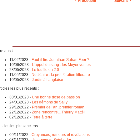
< Précédent
Suivant >
re aussi :
11/02/2023
-
Faut-il lire Jonathan Safran Foer ?
10/06/2023
-
L’appel du sang : les Meyer ventes
28/05/2023
-
Le feuilleton 2.0
11/05/2023
-
Nucléaire : la prolifération littéraire
10/05/2023
-
Jardin à l’anglaise
ticles les plus récents :
30/01/2023
-
Une bonne dose de passion
24/01/2023
-
Les démons de Sally
29/12/2022
-
Premier de l'an, premier roman
22/12/2022
-
Zone rencontre... Thierry Mattéi
02/12/2022
-
Terre à terre
ticles les plus anciens :
09/11/2022
-
Croyances, rumeurs et révélations
08/11/2022
-
Un nouveau Beigbeder