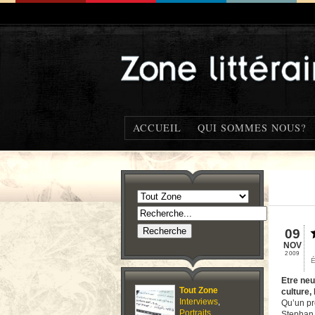
ACCUEIL
QUI SOMMES NOUS?
09
NOV
2009
Etre neu
Tout Zone
culture, 
Interviews
,
Qu’un pr
Portraits
,
Stephan 