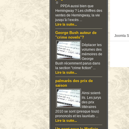
PPDA aussi bien que
Hemingway ? Les chiffres des
ventes de Hemingway, la vie
jusqu’à l’excès ...
Lire la suite...
George Bush auteur de
Joomla S
"crime novels"?
Déplacer les
volumes des
mémoires de
George
Bush récemment parus dans
la section "crime fiction" ...
Lire la suite...
palmarès des prix de
saison
Ainsi soient-
ils. Les jurys
des prix
littéraires
2010 se sont (presque tous)
prononcés et les lauréats ...
Lire la suite...