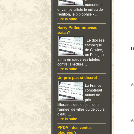
le
numérique
envahit et affole le milieu de
l'édition, le bibiophile - ...
Lire la suite...
Harry Potter, nouveau
Satan?
Le diocèse
catholique
Li
de Gliwice,
en Pologne,
a mis en garde ses fidèles
contre la lecture ...
Lire la suite...
Un prix pas si discret
Ar
La France
compterait
autant de
prix
littéraires que de jours de
l'année, de villes ou de cours
d'eau, ...
Lire la suite...
Ar
PPDA : des ventes
plagiées ?