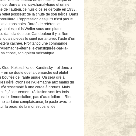
ence
. Surréaliste, psychanalytique et un rien
me de l’auteur, ce huis-clos se déroule en 1933,
 reflet poisseux de la chute de son héros. Dans
brouillard. L’oppression des juifs n’est pas le
os moutons noirs. Bardé de références
 symboles poids Welter sous une plume
se dans la douleur. Car douleur il y a. Son
toutes pièces le sujet parfait avec l’aide d’un
 restera cachée. Profitant d’une commande
 l’Allemagne-éternelle-transfigurée-par-la-
ée, sa chose, son golem mécanique.
es Klee, Kokoschka ou Kandinsky – et donc à
– on se doute que la démarche est plutôt
ne bouffée délirante aigue. On sera gré à
r les dérélictions de l’Allemagne aux mains du
ut plutôt ressemblé à une corde à nœuds. Mais
nité, écoeurement, réclusion sont les trois
as de dénonciation, pas d’autofiction… Rien
é une certaine complaisance, le pacte avec le
ur la peau, de la monstruosité, de