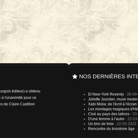
NOS DERNIÈRES INT
rgois éditeur) a obtenu
Et New-York Reverdy
- 28-09
 à l'unanimité pour ce
Juliette Jourdan, muse mode
es de Claire Castillon
Xabi Molia: de l'écrit à l'écran
Les montages magiques d'Hé
Cloé au pays des latinos
- 23
D'une femme à l'autre
- 22-03
Un brin de folie
- 22-03-2023
Rencontre du troisième âge
-