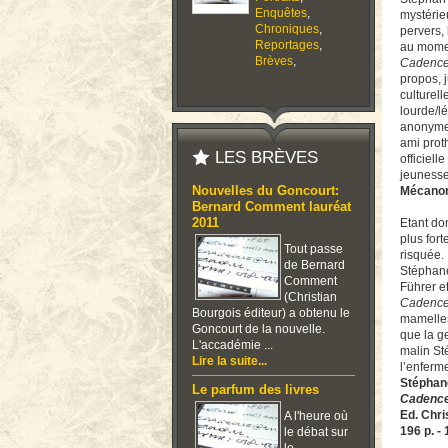
Enquêtes
,
mystérie
Chroniques
,
pervers, 
Reportages
,
au momen
Brèves
,
Cadenc
propos, 
culturel
lourde/lé
anonyme h
ami prot
LES BRÈVES
officiell
jeunesse
Nouvelles du Goncourt:
Mécano
Bernard Comment lauréat
2011
Etant do
plus for
Tout passe
risquée. 
de Bernard
Stéphane
Comment
Führer et
(Christian
Cadenc
Bourgois éditeur) a obtenu le
mamelles
Goncourt de la nouvelle.
que la ge
L'accadémie ...
malin St
Lire la suite...
l’enferme
Stéphan
Le parfum des livres
Cadenc
Ed. Chri
A l'heure où
196 p. -
le débat sur