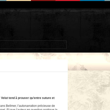
Velut tend à prouver qu’entre suture et
ns Bellmer, l’autonarration précieuse de
l. Et que l’auteur en question pratique la