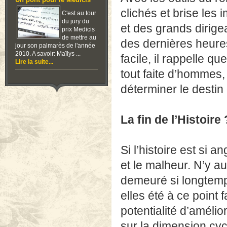
Un pont pour le Medicis
clichés et brise les
C'est au tour
du jury du
et des grands dirigean
prix Medicis
de mettre au
des dernières heur
jour son palmarès de l'année
2010. A savoir: Maïlys ...
facile, il rappelle qu
Lire la suite...
tout faite d’hommes, 
déterminer le destin
La fin de l’Histoire 
Si l’histoire est si a
et le malheur. N’y au
demeuré si longtemps
elles été à ce point f
potentialité d’améli
sur la dimension cycl