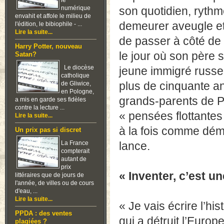
le
numérique
son quotidien, rythmé
envahit et affole le milieu de
demeurer aveugle et
l'édition, le bibiophile - ...
Lire la suite...
de passer à côté de s
Harry Potter, nouveau
le jour où son père 
Satan?
Le diocèse
jeune immigré russe à
catholique
plus de cinquante ans
de Gliwice,
en Pologne,
grands-parents de P
a mis en garde ses fidèles
contre la lecture ...
« pensées flottantes
Lire la suite...
à la fois comme dém
Un prix pas si discret
La France
lance.
compterait
autant de
prix
« Inventer, c’est u
littéraires que de jours de
l'année, de villes ou de cours
d'eau, ...
Lire la suite...
« Je vais écrire l’hi
PPDA : des ventes
qui a détruit l’Europ
plagiées ?