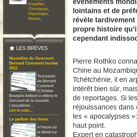
événements mondiau
Enquêtes
,
Chroniques
,
lointains et de pré
Reportages
,
révèle tardivement 
Brèves
,
propre histoire qu’
cependant indissoci
LES BRÈVES
Nouvelles du Goncourt:
Pierre Rothko connaî
Bernard Comment lauréat
2011
Chine au Mozambiqu
Tout passe
Tchétchénie, il en ar
de Bernard
Comment
intérêt bien sûr, mai
(Christian
Bourgois éditeur) a obtenu le
de reportages. Si les
Goncourt de la nouvelle.
réjouissances dans c
L'accadémie ...
Lire la suite...
les « apocalypses »: 
Le parfum des livres
haut point.
A l'heure où
le débat sur
Expert en catastroph