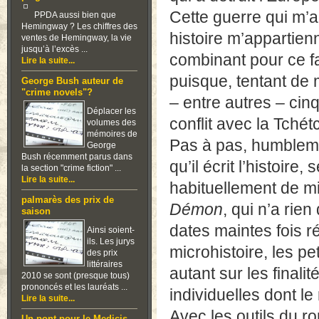
Cette guerre qui m’a
PPDA aussi bien que
Hemingway ? Les chiffres des
histoire m’appartienne
ventes de Hemingway, la vie
jusqu’à l’excès ...
combinant pour ce f
Lire la suite...
puisque, tentant de 
George Bush auteur de
"crime novels"?
– entre autres – cinq
Déplacer les
conflit avec la Tchét
volumes des
mémoires de
Pas à pas, humbleme
George
Bush récemment parus dans
qu’il écrit l’histoir
la section "crime fiction" ...
Lire la suite...
habituellement de mis
palmarès des prix de
Démon
, qui n’a rien
saison
dates maintes fois ré
Ainsi soient-
ils. Les jurys
microhistoire, les pe
des prix
littéraires
autant sur les finali
2010 se sont (presque tous)
prononcés et les lauréats ...
individuelles dont le
Lire la suite...
Avec les outils du ro