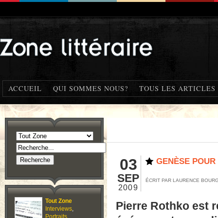
ACCUEIL
QUI SOMMES NOUS?
TOUS LES ARTICLES
03
GENÈSE POUR 
SEP
ÉCRIT PAR LAURENCE BOU
2009
Tout Zone
Pierre Rothko est re
Interviews
,
Portraits
,