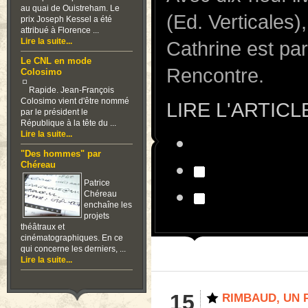
au quai de Ouistreham. Le
(Ed. Verticales)
prix Joseph Kessel a été
attribué à Florence ...
Lire la suite...
Cathrine est pa
Le CNL en mode
Rencontre.
Colosimo
Rapide. Jean-François
Colosimo vient d'être nommé
LIRE L'ARTICL
par le président le
République à la tête du ...
Lire la suite...
"Des hommes" par
Chéreau
Patrice
Chéreau
enchaîne les
projets
théâtraux et
cinématographiques. En ce
qui concerne les derniers, ...
Lire la suite...
15
RIMBAUD, UN P