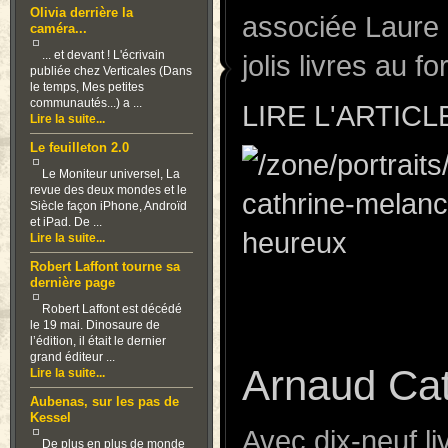
Olivia derrière la
associée Laure
caméra...
... et devant ! L'écrivain
jolis livres au f
publiée chez Verticales (Dans
le temps, Mes petites
communautés...) a ...
LIRE L'ARTICL
Lire la suite...
Le feuilleton 2.0
Le Moniteur universel, La
revue des deux mondes et le
Siècle façon iPhone, Androïd
et iPad. De ...
Lire la suite...
Robert Laffont tourne sa
dernière page
Robert Laffont est décédé
le 19 mai. Dinosaure de
l’édition, il était le dernier
grand éditeur ...
Arnaud Cat
Lire la suite...
Aubenas, sur les pas de
Kessel
Avec dix-neuf l
De plus en plus de monde