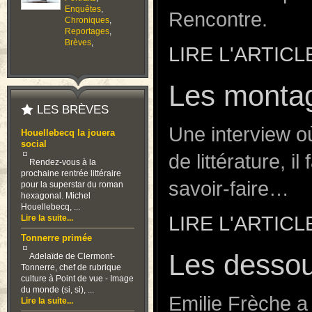
Enquêtes
,
Rencontre.
Chroniques
,
Reportages
,
Brèves
,
LIRE L'ARTICL
Les monta
LES BRÈVES
Une interview o
Houellebecq la jouera
social
de littérature, i
Rendez-vous à la
prochaine rentrée littéraire
savoir-faire…
pour la superstar du roman
hexagonal. Michel
Houellebecq, ...
LIRE L'ARTICL
Lire la suite...
Tonnerre primée
Les dessous
Adelaïde de Clermont-
Tonnerre, chef de rubrique
culture à Point de vue - Image
du monde (si, si), ...
Emilie Frèche a
Lire la suite...