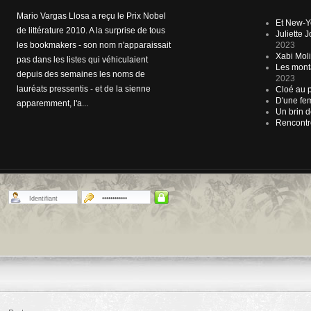
Mario Vargas Llosa a reçu le Prix Nobel
Ne s'attachant qu'aux si convoités
Et New-Y
de littérature 2010. A la surprise de tous
premiers romans, le jury du prix du
Juliette
les bookmakers - son nom n'apparaissait
premier roman, qui sera remis le 3
2023
Xabi Molia
pas dans les listes qui véhiculaient
novembre, a publié sa liste de finalistes:
Les mont
depuis des semaines les noms de
8 français, 5 étrangers. Premiers romans
2023
lauréats pressentis - et de la sienne
français Hélène Grémillon, Le confident,
Cloé au p
D'une fem
apparemment, l'a...
Plon Vict...
Un brin d
Rencontr