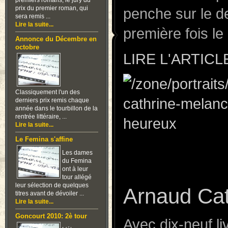
premiers romans, le jury du
prix du premier roman, qui
penche sur le d
sera remis ...
Lire la suite...
première fois l
Annonce du Décembre en
octobre
LIRE L'ARTICL
Classiquement l'un des
derniers prix remis chaque
année dans le tourbillon de la
rentrée littéraire, ...
Lire la suite...
Le Femina s'affine
Les dames
du Femina
ont à leur
tour allégé
leur sélection de quelques
Arnaud Cat
titres avant de dévoiler ...
Lire la suite...
Goncourt 2010: 2è tour
Avec dix-neuf l