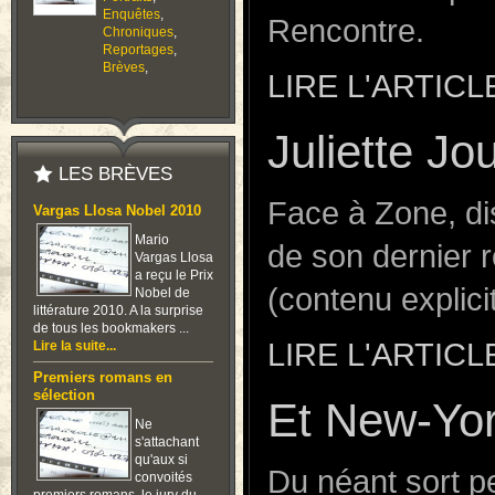
Enquêtes
,
Rencontre.
Chroniques
,
Reportages
,
Brèves
,
LIRE L'ARTICL
Juliette J
LES BRÈVES
Face à Zone, dis
Vargas Llosa Nobel 2010
Mario
de son dernier 
Vargas Llosa
a reçu le Prix
(contenu explici
Nobel de
littérature 2010. A la surprise
de tous les bookmakers ...
LIRE L'ARTICL
Lire la suite...
Premiers romans en
sélection
Et New-Yo
Ne
s'attachant
qu'aux si
Du néant sort p
convoités