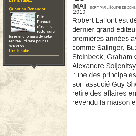
Lire la suite...
MAI
ÉCRIT PAR L'ÉQUIPE DE ZON
Quant au Renaudot...
2010
Et le
Robert Laffont est dé
Renaudot
n'est pas en
dernier grand éditeu
reste, qui a
lui retenu romans de cette
premières années av
rentrée littéraire pour sa
comme Salinger, Buzz
sélection ...
Lire la suite...
Steinbeck, Graham 
Alexandre Soljenitsy
l’une des principale
son associé Guy Sh
retiré des affaires 
revendu la maison ép