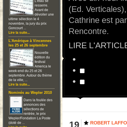
L'étau se
resserre.
(Ed. Verticales)
Avant de
dévoiler une
Cathrine est pa
ultime sélection le 4
novembre, la jury du prix
Goncourt ...
Rencontre.
Lire la suite...
L'Amérique à Vincennes
LIRE L'ARTICL
les 25 et 26 septembre
Nouvelle
édition du
festival
America le
week-end du 25 et 26
septembre. Autour du thème
de la ville, ...
Lire la suite...
Nominés au Wepler 2010
Dans la foulée des
annonces des
sélections de
rentrée, le prix
Wepler/Fondation La Poste
19
ROBERT LAFFO
(doté de ...