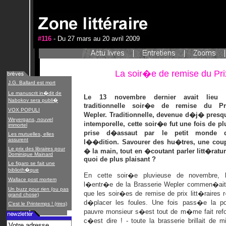
#116
- Du 27 mars au 20 avril 2009
La soir�e de remise du Pr
J.G. Ballard est mort
Le manuscrit in�dit de
Le 13 novembre dernier avait lieu 
Nabokov sera publi�
traditionnelle soir�e de remise du Pr
VOX POPULI
Wepler. Traditionnelle, devenue d�j� presq
Weyergans, nouvel
intemporelle, cette soir�e fut une fois de pl
immortel
prise d�assaut par le petit monde 
Les mutuelles, elles
assurent
l��dition. Savourer des hu�tres, une cou
Le prix des libraires pour
� la main, tout en �coutant parler litt�ratur
Dominique Mainard
quoi de plus plaisant ?
Le figaro se fait une
biblioth�que
En cette soir�e pluvieuse de novembre, 
Wallace post mortem
l�entr�e de la Brasserie Wepler commen�ait 
Un buzz pour rien (ou pas
que les soir�es de remise de prix litt�raires
grand chose)
d�placer les foules. Une fois pass�e la 
C'est le Printemps ! (rires)
pauvre monsieur s�est tout de m�me fait refo
c�est dire ! - toute la brasserie brillait de m