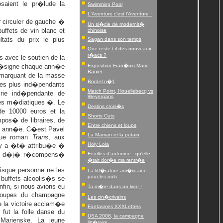
osaient le pr�lude la
Swimming Pool
L'Aventure c'est l'Aventure !
ur circuler de gauche �
Un si�cle de modernit�
buffets de vin blanc et
chinoise
tats du prix le plus
Sagan dans son temps
Que reste-t-il des nouveaux
r�acs ?
s avec le soutien de la
x d�signe chaque ann�e
Exposition Fran�ois-Marie
Banier
�marquant de la masse
Bordel n�1
les plus ind�pendants
Match Point, Houellebecq vs
irie ind�pendante de
Weyergans
s m�diatiques �. Le
Destins crois�s
e 10000 euros et la
Shorts Cuts
pos� de libraires, de
Entre chiens et loups
que ann�e. C�est Pavel
La Maman et la putain
ique roman
Trans
, aux
Holy Lola
ury a �t� attribu�e �
, d�j� r�compens�
Feuilles d'automne : qu'elle
�tait dor�e ma rentr�e
puisque personne ne les
La litt�rature am�ricaine
pour les nuls
buffets alcoolis�s se
nfin, si nous avions eu
Ta m�re dans un livre !
coupes du champagne
Les cin�crivains
la victoire acclam�e
Fantasmes XXXLettres
 fut la folle danse du
USA 2008, la campagne
Marienske. La jeune
litt�raire