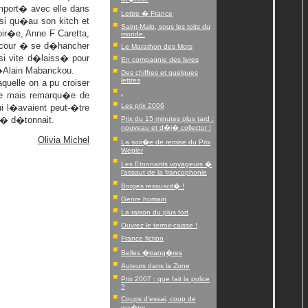
port� avec elle dans
Lettre � France
nsi qu�au son kitch et
Saint-Malo, sous les toits du
oir�e, Anne F Caretta,
monde.
oncour � se d�hancher
Le Marathon des Mots
ssi vite d�laiss� pour
En compagnie des livres
d�Alain Mabanckou.
Des chiffres et quelques
lettres
quelle on a pu croiser
.
de mais remarqu�e de
Les prix 2006
ui l�avaient peut-�tre
l� d�tonnait.
Prix du 15 minutes plus tard :
nouveau et d�j� collector !
Olivia Michel
La soir�e de remise du Prix
Wepler
Les Etonnants voyageurs �
l'assaut de la francophonie
Borges ressuscit� !
Genre humain
La raison du plus fort
Ouvrez le terroir-caisse !
France fiction
Belles �trang�res
Auteurs dans la Zone
Prix 2007 : que fait la police
?
Coups d'essai, coup de
ma�tre