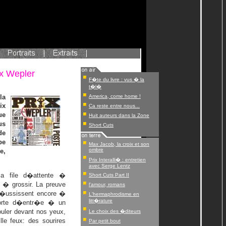
ix Wepler
F�te du livre : vus � la
t�l�
la
America, come home !
ix
Ca reste entre nous...
ue
Huit auteurs dans la Zone
us
Short Cuts
de
pe
Max Jacob, la croix et son
ombre
e,
Prix Interalli� : entretien
avec Serge Lentz
la file d�attente �
Short Cuts Part II
� grossir. La preuve
l'amour, romans
 r�ussissent encore �
L'hermaphrodisme en
litt�rature
porte d�entr�e � un
uler devant nos yeux,
Le choix des �diteurs
ille feux: des sourires
Par petit bout