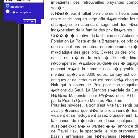
impatients, des retrouvailles bruyantes comp
inscription
soir�e.
d�sinscription
A l�int�rieur, il fallait bien une demi heure po
droite et de long en large afin d�atteindre les 
champagne en attendant sagement les r�sul
ind�pendant de la famille des prix litt�raires.
Cr�� � l�initiative de la librairie des Abbesse
Fondation La Poste et de la Brasserie, ce pri
depuis neuf ans un auteur contemporain se d
m�diatique des gros prix. C�est un des prix 
car il est n� de la volont� de cette libra
r�compenser l�audace au-del� des � tapage
gagnant re�oit la somme non n�gligeable d
mention sp�ciale, 3000 euros. Le jury est com
critiques et de lecteurs et est renouvel� cha
Hak qui a obtenu le Prix pour son magnif
�ditions du Seuil. La Mention sp�ciale du J
H�l�na Marienske pour
Rh�sus
chez P.O.L
par le Prix du Quinze Minutes Plus Tard.
Pour les novices, la soif s'est vite fait sentir 
avait pr�venus que, d�s le prix annonc�, les 
vidaient et se nettoyaient assez brusquement. E
la chance de d�guster en douce quelques 
aussit�t d�clar� � wanted � � l'annonce de 
de Pavel Hak, le spectacle le plus surprenant
bassin entreprise par l�heureuse H�l�na 