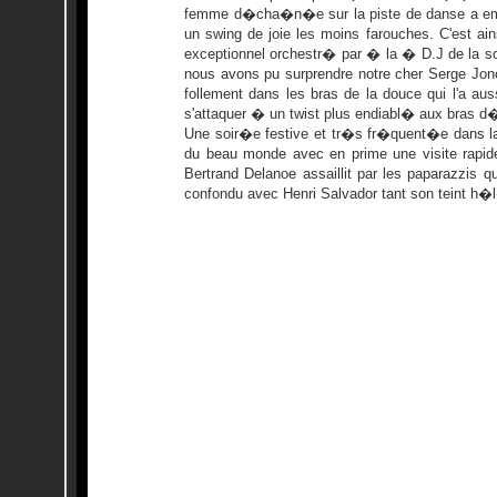
femme d�cha�n�e sur la piste de danse a em
un swing de joie les moins farouches. C'est ai
exceptionnel orchestr� par � la � D.J de la s
nous avons pu surprendre notre cher Serge J
follement dans les bras de la douce qui l'a au
s'attaquer � un twist plus endiabl� aux bras 
Une soir�e festive et tr�s fr�quent�e dans la
du beau monde avec en prime une visite rapi
Bertrand Delanoe assaillit par les paparazzis q
confondu avec Henri Salvador tant son teint h�