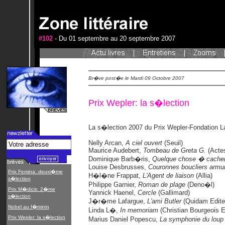
#102
- Du 01 septembre au 20 septembre 2007
Br�ve post�e le Mardi 09 Octobre 2007
Prix Wepler: la s�lection
La s�lection 2007 du Prix Wepler-Fondation L
Nelly Arcan,
A ciel ouvert
(Seuil)
Maurice Audebert,
Tombeau de Greta G.
(Acte
Dominique Barb�ris,
Quelque chose � cache
Louise Desbrusses,
Couronnes boucliers armu
Prix Femina: deuxi�me
H�l�ne Frappat,
L'Agent de liaison
(Allia)
s�lection
Philippe Garnier,
Roman de plage
(Deno�l)
Prix M�dicis: 2�me
Yannick Haenel,
Cercle
(Gallimard)
s�lection
J�r�me Lafargue,
L'ami Butler
(Quidam Edite
Nobel au f�minin
Linda L�,
In memoriam
(Christian Bourgeois E
Prix Wepler: la s�lection
Marius Daniel Popescu,
La symphonie du loup