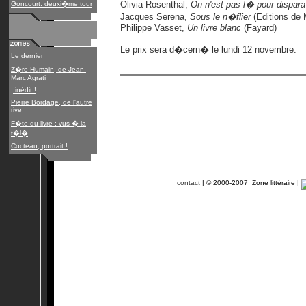
Olivia Rosenthal,
On n'est pas l� pour dispar
Goncourt: deuxi�me tour
Jacques Serena,
Sous le n�flier
(Editions de 
Philippe Vasset,
Un livre blanc
(Fayard)
Le prix sera d�cern� le lundi 12 novembre.
Le dernier
Z�ro Humain, de Jean-
Marc Agrati
, inédit !
Pierre Bordage, de l'autre
rive
F�te du livre : vus � la
t�l�
Cocteau, portrait !
contact
| © 2000-2007 Zone littéraire |