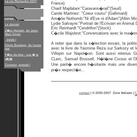
Le cru Renaudot 2007
France)
Charif Majdalani:"Caravans�rail"(Seuil)
Carole Martinez: "Coeur cousu" (Gallimard)
Am�lie Nothomb:"Ni d'Eve ni d'Adam"(Albin Mic
Lydie Salvayre:"Portrait de l'Ecrivain en Animal
Le dernier
Eric Reinhardt:"Cendrillon"(Stock)
Z�ro Humain, de Jean-
C�cile Wajsbrot:"Conversations avec le ma�tr
Marc Agrati
, inédit !
A noter que dans la s�lection essais, la polit
Pierre Bordage, de l'autre
avec le livre de Yasmina Reza sur Sarkozy et l
rive
Villepin sur Napol�on. Sont aussi retenus G
F�te du livre : vus � la
CLerc, Samuel Brussell, H�l�ne Cixous et Ol
t�l�
Une parit� encore h�sitante mais une diver
Cocteau, portrait !
pr�s respect�e...
contact
| © 2000-2007 Zone littéraire |