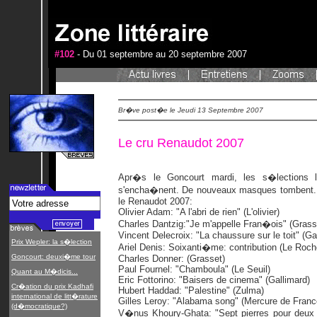
#102
- Du 01 septembre au 20 septembre 2007
Br�ve post�e le Jeudi 13 Septembre 2007
Le cru Renaudot 2007
Apr�s le Goncourt mardi, les s�lections l
s'encha�nent. De nouveaux masques tombent. 
le Renaudot 2007:
Olivier Adam: "A l'abri de rien" (L'olivier)
Charles Dantzig:"Je m'appelle Fran�ois" (Grass
Vincent Delecroix: "La chaussure sur le toit" (Ga
Prix Wepler: la s�lection
Ariel Denis: Soixanti�me: contribution (Le Roch
Goncourt: deuxi�me tour
Charles Donner: (Grasset)
Paul Fournel: "Chamboula" (Le Seuil)
Quant au M�dicis...
Eric Fottorino: "Baisers de cinema" (Gallimard)
Cr�ation du prix Kadhafi
Hubert Haddad: "Palestine" (Zulma)
international de litt�rature
Gilles Leroy: "Alabama song" (Mercure de Franc
(d�mocratique?)
V�nus Khoury-Ghata: "Sept pierres pour deux