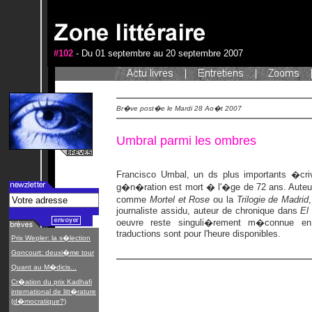
#102
- Du 01 septembre au 20 septembre 2007
Br�ve post�e le Mardi 28 Ao�t 2007
Umbral parmi les ombres
Francisco Umbal, un ds plus importants �cri
g�n�ration est mort � l'�ge de 72 ans. Auteu
comme
Mortel et Rose
ou la
Trilogie de Madrid
journaliste assidu, auteur de chronique dans
El
oeuvre reste singuli�rement m�connue 
traductions sont pour l'heure disponibles.
Prix Wepler: la s�lection
Goncourt: deuxi�me tour
Quant au M�dicis...
Cr�ation du prix Kadhafi
international de litt�rature
(d�mocratique?)