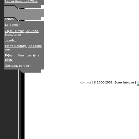
Le cru Renaudot 2007
Le dernier
Z�ro Humain, de Jean-
Marc Agrati
, inédit !
Pierre Bordage, de l'autre
rive
F�te du livre : vus � la
t�l�
Cocteau, portrait !
contact
| © 2000-2007 Zone littéraire |