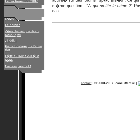
activit� sur des forums "sp�cialis�s". Ce qui 
Le cru Renaudot 2007
m�me question : "
A qui profite le crime ?
" Pa
cas.
Le dernier
Z�ro Humain, de Jean-
Marc Agrati
, inédit !
Pierre Bordage, de l'autre
rive
F�te du livre : vus � la
t�l�
Cocteau, portrait !
contact
| © 2000-2007 Zone littéraire |