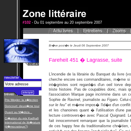
#102
- Du 01 septembre au 20 septembre 2007
Br�ve post�e le Jeudi 06 Septembre 2007
Fareheit 451 � Lagrasse, suite
L'incendie de la librairie du Banquet du livre 
cherche encore ses commanditaires, m�me si l
int�gristes sont regard�s d'un oeil torve de
triste histoire. Pas de coupables donc, mais 
l'association Marque page incrimine dans un c
Sophie de Ravinel, journaliste au
Figaro
. Celui-
Prix Wepler: la s�lection
sur le feu"
et m�me impos� l'id�e d'un conflit e
Goncourt: deuxi�me tour
et les chanoines quant � l'utilisation d'une pa
Quant au M�dicis...
lecture controvers�e avec Pascal Quignard
Cr�ation du prix Kadhafi
fait innocemment remarquer que la journaliste 
international de litt�rature
de ces happy few du traditionalisme chr�tien, 
(d�mocratique?)