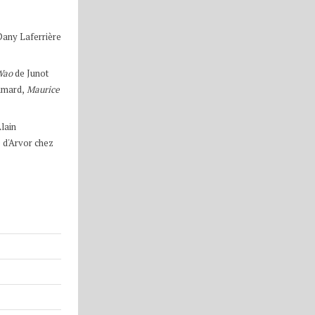
Dany Laferrière
 Wao
de Junot
imard,
Maurice
Alain
e d'Arvor chez