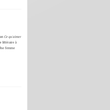
man
Ce qu'aimer
 littéraire à
r Une femme