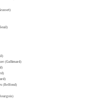
Grasset)
Seuil)
il)
er (Gallimard)
d)
rd)
ard)
s (Belfond)
Bourgois)