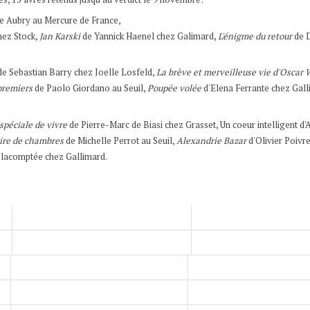
 Aubry au Mercure de France,
hez Stock,
Jan Karski
de Yannick Haenel chez Galimard,
L'énigme du retour
de 
de Sebastian Barry chez Joelle Losfeld,
La brève et merveilleuse vie d'Oscar
premiers
de Paolo Giordano au Seuil,
Poupée volée
d'Elena Ferrante chez Gall
.
spéciale de vivre
de Pierre-Marc de Biasi chez Grasset, Un coeur intelligent d'
ire de chambres
de Michelle Perrot au Seuil,
Alexandrie Bazar
d'Olivier Poivr
lacomptée chez Gallimard.