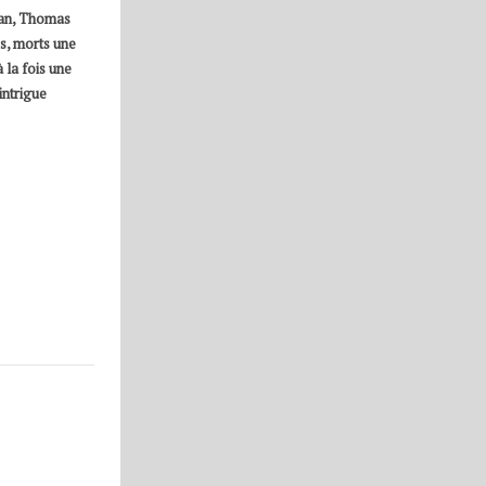
oman, Thomas
s, morts une
 la fois une
intrigue