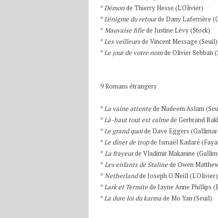
*
Démon
de Thierry Hesse (L'Olivier)
*
L'énigme du retour
de Dany Laferrière (
*
Mauvaise fille
de Justine Lévy (Stock)
*
Les veilleurs
de Vincent Message (Seuil)
*
Le jour de votre nom
de Olivier Sebban (
9 Romans étrangers
*
La vaine attente
de Nadeem Aslam (Seu
*
Là-haut tout est calme
de Gerbrand Bakk
*
Le grand quoi
de Dave Eggers (Gallimar
*
Le dîner de trop
de Ismaël Kadaré (Faya
*
La frayeur
de Vladimir Makanine (Gallim
*
Les enfants de Staline
de Owen Matthew
*
Netherland
de Joseph O'Neill (L'Olivier)
*
Lark et Termite
de Jayne Anne Phillips (
*
La dure loi du karma
de Mo Yan (Seuil)