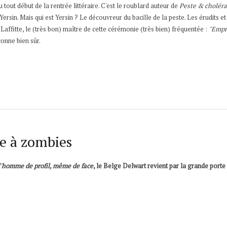
u tout début de la rentrée littéraire. C'est le roublard auteur de
Peste & choléra
sin. Mais qui est Yersin ? Le découvreur du bacille de la peste. Les érudits et
Laffitte, le (très bon) maître de cette cérémonie (très bien) fréquentée :
"Empr
onne bien sûr.
ue à zombies
l'homme de profil, même de face
, le Belge Delwart revient par la grande porte 