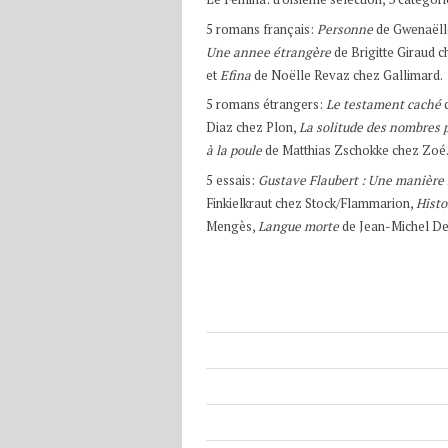
5 romans français:
Personne
de Gwenaëlle
Une annee étrangère
de Brigitte Giraud c
et
Efina
de Noëlle Revaz chez Gallimard.
5 romans étrangers:
Le testament caché
Diaz chez Plon,
La solitude des nombres 
à la poule
de Matthias Zschokke chez Zoé
5 essais:
Gustave Flaubert : Une manière 
Finkielkraut chez Stock/Flammarion,
Histo
Mengès,
Langue morte
de Jean-Michel De