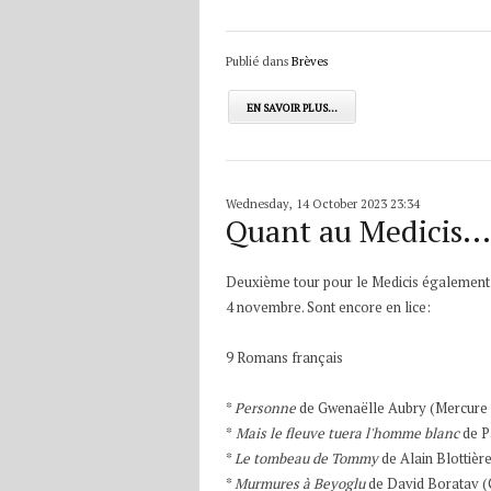
Publié dans
Brèves
EN SAVOIR PLUS...
Wednesday, 14 October 2023 23:34
Quant au Medicis...
Deuxième tour pour le Medicis également q
4 novembre. Sont encore en lice:
9 Romans français
*
Personne
de Gwenaëlle Aubry (Mercure 
*
Mais le fleuve tuera l'homme blanc
de P
*
Le tombeau de Tommy
de Alain Blottièr
*
Murmures à Beyoglu
de David Boratav (