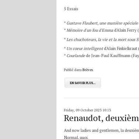
5 Essais
*
Gustave Flaubert, une manière spéciale 
*
Mémoire d'un fou d'Emma
d'Alain Ferry (
*
Les chuchoteurs, la vie et la mort sous S
*
Un coeur intelligent
d'Alain Finkielkrau
*
Courlande
de Jean-Paul Kauffmann (Fay
Publié dans
Brèves
EN SAVOIR PLUS...
Friday, 09 October 2023 10:13
Renaudot, deuxième
And now ladies and gentlemen, la deuxième 
Normal, quoi.