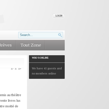
LOGIN
Brèves
Tout Zone
WHO'S ONLINE
We have 41 guests and
no members online
emis au théâtre
rente livres lus
utre moitié de