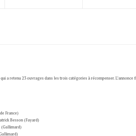
ui a retenu 23 ouvrages dans les trois catégories à récompenser. L’annonce fi
de France)
atrick Besson (Fayard)
e (Gallimard)
Gallimard)