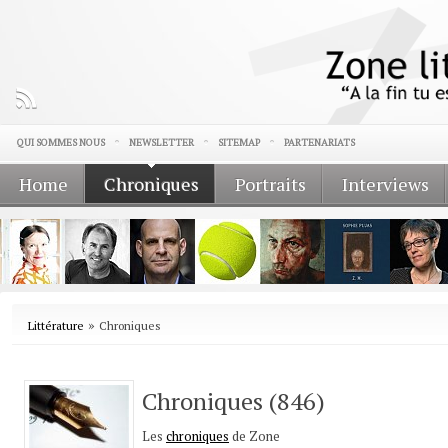
QUI SOMMES NOUS
NEWSLETTER
SITEMAP
PARTENARIATS
Home
Chroniques
Portraits
Interviews
»
Littérature
Chroniques
Chroniques (846)
Les
chroniques
de Zone