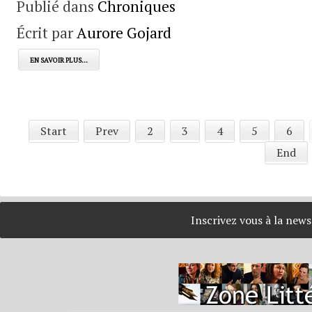
Publié dans
Chroniques
Écrit par
Aurore Gojard
EN SAVOIR PLUS...
Start
Prev
2
3
4
5
6
End
Inscrivez vous à la new