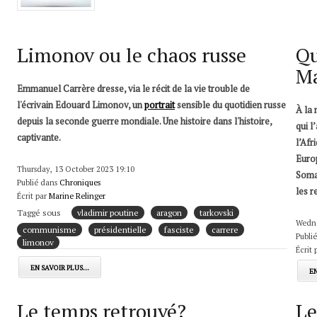
Limonov ou le chaos russe
Qu
M
Emmanuel Carrère dresse, via le récit de la vie trouble de
l'écrivain Edouard Limonov, un
portrait
sensible du quotidien russe
À la 
depuis la seconde guerre mondiale. Une histoire dans l'histoire,
qui l
captivante.
l’Afr
Europ
Thursday, 13 October 2023 19:10
Somal
Publié dans
Chroniques
les r
Écrit par
Marine Relinger
Taggé sous
vladimir poutine
aragon
tarkovski
Wedne
communisme
présidentielle
fasciste
carrere
Publi
limonov
Écrit 
EN SAVOIR PLUS...
EN
Le temps retrouvé?
Le