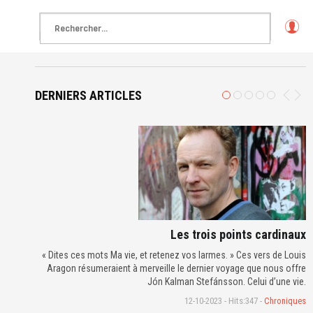
L
o
g
in
DERNIERS ARTICLES
Les trois points cardinaux
« Dites ces mots Ma vie, et retenez vos larmes. » Ces vers de Louis
Aragon résumeraient à merveille le dernier voyage que nous offre
Jón Kalman Stefánsson. Celui d’une vie.
12-10-2023 - Hits:347 -
Chroniques