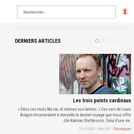
L
o
g
in
DERNIERS ARTICLES
Les trois points cardinaux
« Dites ces mots Ma vie, et retenez vos larmes. » Ces vers de Louis
Aragon résumeraient à merveille le dernier voyage que nous offre
Jón Kalman Stefánsson. Celui d’une vie.
12-10-2023 - Hits:347 -
Chroniques