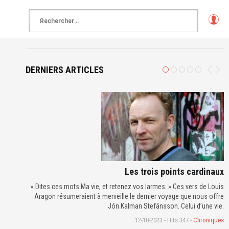
L
o
g
in
DERNIERS ARTICLES
Les trois points cardinaux
« Dites ces mots Ma vie, et retenez vos larmes. » Ces vers de Louis
Aragon résumeraient à merveille le dernier voyage que nous offre
Jón Kalman Stefánsson. Celui d’une vie.
12-10-2023 - Hits:347 -
Chroniques