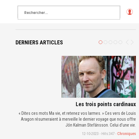
L
o
g
in
DERNIERS ARTICLES
Les trois points cardinaux
« Dites ces mots Ma vie, et retenez vos larmes. » Ces vers de Louis
Aragon résumeraient à merveille le dernier voyage que nous offre
Jón Kalman Stefánsson. Celui d’une vie.
12-10-2023 - Hits:347 -
Chroniques