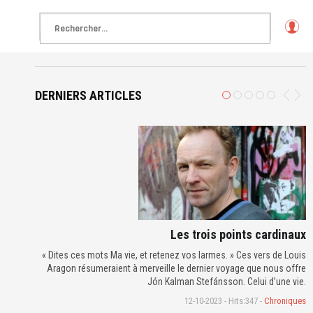
L
o
g
in
DERNIERS ARTICLES
Les trois points cardinaux
« Dites ces mots Ma vie, et retenez vos larmes. » Ces vers de Louis
Aragon résumeraient à merveille le dernier voyage que nous offre
Jón Kalman Stefánsson. Celui d’une vie.
12-10-2023 - Hits:347 -
Chroniques