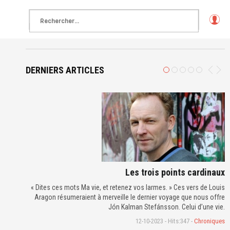
L
o
g
in
DERNIERS ARTICLES
Les trois points cardinaux
« Dites ces mots Ma vie, et retenez vos larmes. » Ces vers de Louis
Aragon résumeraient à merveille le dernier voyage que nous offre
Jón Kalman Stefánsson. Celui d’une vie.
12-10-2023 - Hits:347 -
Chroniques