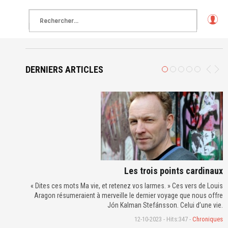
L
o
g
in
DERNIERS ARTICLES
Les trois points cardinaux
« Dites ces mots Ma vie, et retenez vos larmes. » Ces vers de Louis
Aragon résumeraient à merveille le dernier voyage que nous offre
Jón Kalman Stefánsson. Celui d’une vie.
12-10-2023 - Hits:347 -
Chroniques