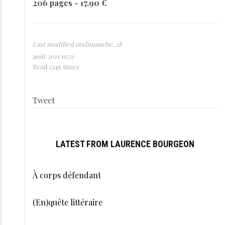
206 pages - 17,90 €
Last modified ondimanche, 28
août 2011 19:21
Read 2345 times
Tweet
LATEST FROM LAURENCE BOURGEON
À corps défendant
(En)quête littéraire