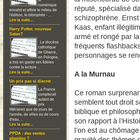
le
numérique
réputé, spécialisé d
envahit et affole le milieu de
l'édition, le bibiophile - ...
schizophrène. Ernst 
Lire la suite...
Kaas, enfant illégiti
Harry Potter, nouveau
Satan?
armé et rongé par la
Le diocèse
fréquents flashbacks
catholique
de Gliwice,
personnages se renc
en Pologne,
a mis en garde ses fidèles
contre la lecture ...
Lire la suite...
A la Murnau
Un prix pas si discret
La France
Ce roman surprenan
compterait
autant de
semblent tout droit s
prix
littéraires que de jours de
biblique et philosoph
l'année, de villes ou de cours
son rapport à l’Histoi
d'eau, ...
Lire la suite...
l’on est au chômage
PPDA : des ventes
gravité des thèmes q
plagiées ?