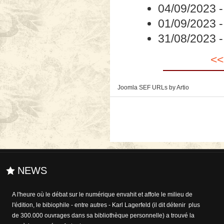
04/09/2023
01/09/2023
31/08/2023
<<
Joomla SEF URLs by Artio
NEWS
A l'heure où le débat sur le numérique envahit et affole le milieu de
l'édition, le bibiophile - entre autres - Karl Lagerfeld (il dit détenir plus
de 300.000 ouvrages dans sa bibliothèque personnelle) a trouvé la