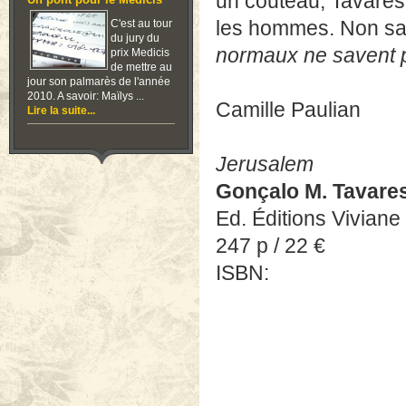
un couteau, Tavares 
Un pont pour le Medicis
les hommes. Non sans
C'est au tour
du jury du
normaux ne savent p
prix Medicis
de mettre au
jour son palmarès de l'année
2010. A savoir: Maïlys ...
Camille Paulian
Lire la suite...
Jerusalem
Gonçalo M. Tavare
Ed. Éditions Vivian
247 p / 22 €
ISBN: