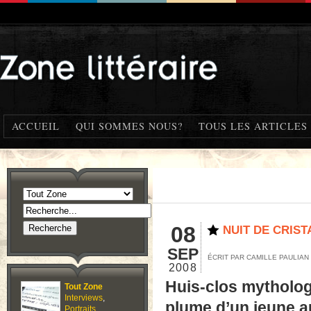
ACCUEIL
QUI SOMMES NOUS?
TOUS LES ARTICLES
08
NUIT DE CRIST
SEP
ÉCRIT PAR CAMILLE PAULIAN
2008
Huis-clos mytholo
Tout Zone
Interviews
,
plume d’un jeune a
Portraits
,