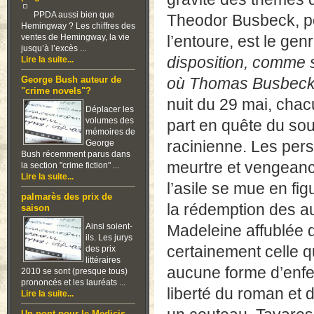
PPDA aussi bien que
Theodor Busbeck, pe
Hemingway ? Les chiffres des
ventes de Hemingway, la vie
l’entoure, est le ge
jusqu’à l’excès ...
disposition, comme s
Lire la suite...
où Thomas Busbeck a
George Bush auteur de
"crime novels"?
nuit du 29 mai, chac
Déplacer les
volumes des
part en quête du souf
mémoires de
racinienne. Les pers
George
Bush récemment parus dans
meurtre et vengeance
la section "crime fiction" ...
Lire la suite...
l’asile se mue en fig
palmarès des prix de
la rédemption des au
saison
Ainsi soient-
Madeleine affublée 
ils. Les jurys
certainement celle qu
des prix
littéraires
aucune forme d’enfer
2010 se sont (presque tous)
prononcés et les lauréats ...
liberté du roman et
Lire la suite...