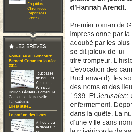
Enquêtes
,
d’Hannah Arendt.
Chroniques
,
Reportages
,
Brèves
,
Premier roman de Go
impressionne par la 
adoubé par les plus
LES BRÈVES
se dit jaloux de lui
Nouvelles du Goncourt:
titre trompeur. L’his
Bernard Comment lauréat
2011
L’évocation des camp
Tout passe
Buchenwald), les so
de Bernard
Comment
des noms et des lieu
(Christian
Bourgois éditeur) a obtenu le
1939. Et
Jérusalem
e
Goncourt de la nouvelle.
L'accadémie ...
enfermement. Déport
Lire la suite...
dans la quête. La nu
Le parfum des livres
d’une ville sans nom
A l'heure où
le débat sur
la miséricorde de s