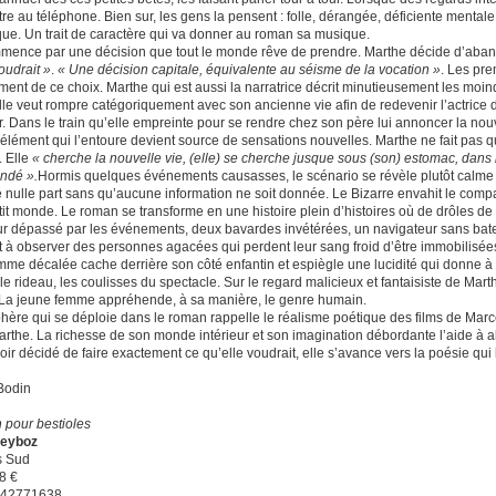
tre au téléphone. Bien sur, les gens la pensent : folle, dérangée, déficiente mental
que. Un trait de caractère qui va donner au roman sa musique.
mence par une décision que tout le monde rêve de prendre. Marthe décide d’aban
oudrait »
.
« Une décision capitale, équivalente au séisme de la vocation »
. Les pre
ment de ce choix. Marthe qui est aussi la narratrice décrit minutieusement les moin
lle veut rompre catégoriquement avec son ancienne vie afin de redevenir l’actrice de
r. Dans le train qu’elle empreinte pour se rendre chez son père lui annoncer la nou
élément qui l’entoure devient source de sensations nouvelles. Marthe ne fait pas que
. Elle
« cherche la nouvelle vie, (elle) se cherche jusque sous (son) estomac, dans
ndé ».
Hormis quelques événements causasses, le scénario se révèle plutôt calme pu
e nulle part sans qu’aucune information ne soit donnée. Le Bizarre envahit le comp
tit monde. Le roman se transforme en une histoire plein d’histoires où de drôles d
ur dépassé par les événements, deux bavardes invétérées, un navigateur sans b
t à observer des personnes agacées qui perdent leur sang froid d’être immobilisées.
mme décalée cache derrière son côté enfantin et espiègle une lucidité qui donne à 
 le rideau, les coulisses du spectacle. Sur le regard malicieux et fantaisiste de Ma
 La jeune femme appréhende, à sa manière, le genre humain.
hère qui se déploie dans le roman rappelle le réalisme poétique des films de Marce
arthe. La richesse de son monde intérieur et son imagination débordante l’aide à al
oir décidé de faire exactement ce qu’elle voudrait, elle s’avance vers la poésie qui
Bodin
pour bestioles
Reyboz
s Sud
8 €
742771638