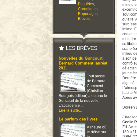
Enquêtes
,
mine d’ê
Chroniques
,
excentri
Reportages
,
Tout com
Brèves
,
qu’elle v
surgisse
intime. E
contente
moindre 
se libère
LES BRÈVES
crâne ba
milieu d
Nouvelles du Goncourt:
à son pe
Bernard Comment lauréat
contrôle
2011
délecten
jeune fe
Tout passe
Derrière
de Bernard
aiguisé.
Comment
L’atmosp
(Christian
habite M
Bourgois éditeur) a obtenu le
Après av
Goncourt de la nouvelle.
L'accadémie ...
Doreen 
Lire la suite...
Chanson 
Le parfum des livres
Cecile 
Ed. Acte
A l'heure où
180 p / 1
le débat sur
ISBN: 2