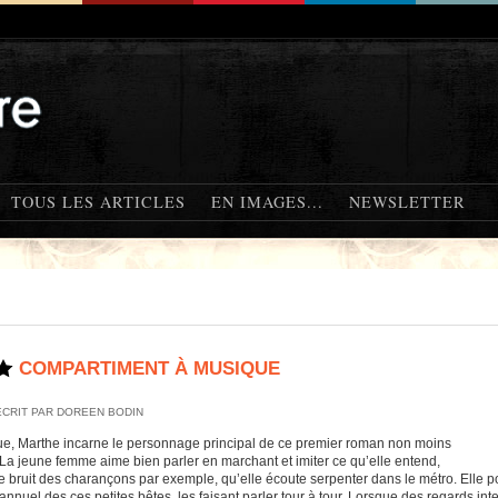
TOUS LES ARTICLES
EN IMAGES...
NEWSLETTER
COMPARTIMENT À MUSIQUE
ÉCRIT PAR DOREEN BODIN
e, Marthe incarne le personnage principal de ce premier roman non moins
. La jeune femme aime bien parler en marchant et imiter ce qu’elle entend,
 bruit des charançons par exemple, qu’elle écoute serpenter dans le métro. Elle po
nnuel des ces petites bêtes, les faisant parler tour à tour. Lorsque des regards inter