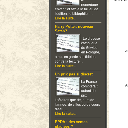
le
numérique
envahit et affole le milieu de
l'édition, le bibiophile - ...
Lire la suite...
Harry Potter, nouveau
Satan?
Le diocèse
catholique
de Gliwice,
Ar
en Pologne,
a mis en garde ses fidèles
contre la lecture ...
Lire la suite...
Un prix pas si discret
La France
Ar
compterait
autant de
prix
littéraires que de jours de
l'année, de villes ou de cours
d'eau, ...
Lire la suite...
PPDA : des ventes
plagiées ?