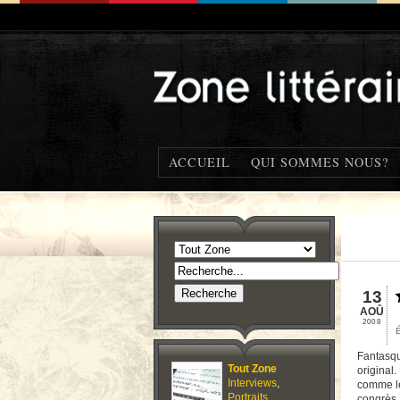
ACCUEIL
QUI SOMMES NOUS?
13
AOÛ
2008
Fantasqu
Tout Zone
original
Interviews
,
comme le
Portraits
,
congrès a