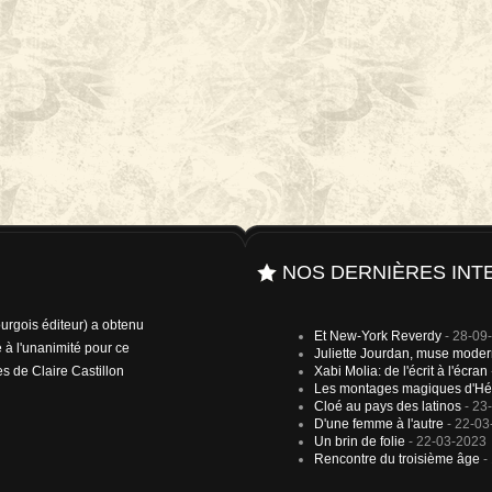
NOS DERNIÈRES INT
rgois éditeur) a obtenu
Et New-York Reverdy
- 28-09
 à l'unanimité pour ce
Juliette Jourdan, muse mode
es de Claire Castillon
Xabi Molia: de l'écrit à l'écran
Les montages magiques d'Hé
Cloé au pays des latinos
- 23
D'une femme à l'autre
- 22-03
Un brin de folie
- 22-03-2023
Rencontre du troisième âge
-