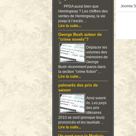
Joomla S
PPDA aussi bien que
Hemingway ? Les chiffres des
ventes de Hemingway, la vie
jusqu’à l’excès ...
Lire la suite...
George Bush auteur de
"crime novels"?
Déplacer les
volumes des
mémoires de
George
Bush récemment parus dans
la section "crime fiction" ...
Lire la suite...
palmarès des prix de
saison
Ainsi soient-
ils. Les jurys
des prix
littéraires
2010 se sont (presque tous)
prononcés et les lauréats ...
Lire la suite...