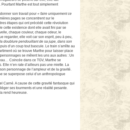
e. Pourtant Marthe est tout simplement
donner son travail pour
« faire uniquement ce
mières pages se concentrent sur le
dres étapes qui ont précédé cette révolution
 cette existence dont elle avait fini par se
velle, chaque couleur, chaque odeur, le
 regarder, elle voit car son esprit, peu à peu,
 la doublure pendouillant de sa jupe, dans son
is d’un coup tout bascule. Le train s’arrête au
artiment où se trouve Marthe pour laisser place
e personnages se mêlent les uns aux autres : Un
ateau… Coincée dans ce TGV, Marthe se
 Elle n’en rate d’ailleurs pas une miette. La
son personnage de l’ampleur et de la gravité.
rthe se superpose celui d’un anthropologue
l Carné. A cause de cette gravité fantasque qui
léger ses tourments et une réalité pesante.
 la rend heureuse.