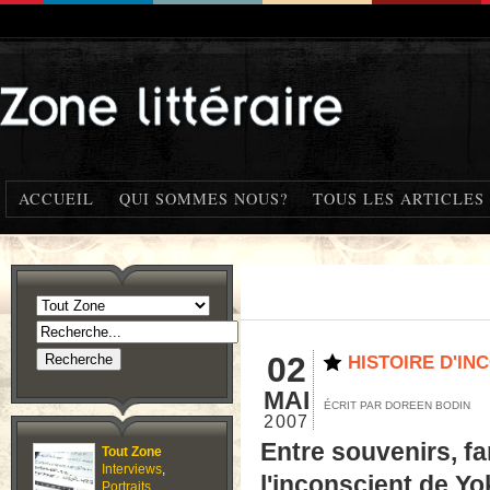
ACCUEIL
QUI SOMMES NOUS?
TOUS LES ARTICLES
02
HISTOIRE D'IN
MAI
ÉCRIT PAR DOREEN BODIN
2007
Entre souvenirs, f
Tout Zone
Interviews
,
l'inconscient de Y
Portraits
,