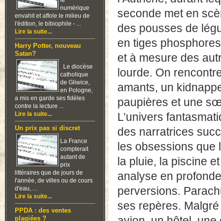
le
numérique
seconde met en scène
envahit et affole le milieu de
l'édition, le bibiophile - ...
des pousses de légu
Lire la suite...
en tiges phosphores
Harry Potter, nouveau
Satan?
et à mesure des autr
Le diocèse
lourde. On rencontr
catholique
de Gliwice,
amants, un kidnappe
en Pologne,
a mis en garde ses fidèles
paupières et une sœ
contre la lecture ...
Lire la suite...
L’univers fantasmati
Un prix pas si discret
des narratrices suc
La France
les obsessions que 
compterait
autant de
la pluie, la piscine 
prix
littéraires que de jours de
analyse en profondeu
l'année, de villes ou de cours
perversions. Parachu
d'eau, ...
Lire la suite...
ses repères. Malgré
PPDA : des ventes
avion, un hôtel, une
plagiées ?