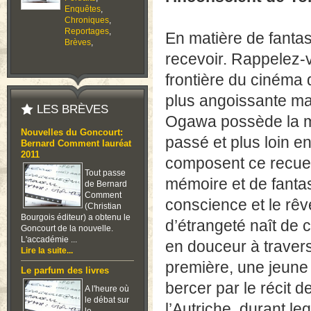
Enquêtes
,
Chroniques
,
Reportages
,
En matière de fantas
Brèves
,
recevoir. Rappelez-v
frontière du cinéma
plus angoissante mai
LES BRÈVES
Ogawa possède la mê
Nouvelles du Goncourt:
passé et plus loin e
Bernard Comment lauréat
2011
composent ce recuei
Tout passe
mémoire et de fanta
de Bernard
Comment
conscience et le rêve
(Christian
Bourgois éditeur) a obtenu le
d’étrangeté naît d
Goncourt de la nouvelle.
L'accadémie ...
en douceur à traver
Lire la suite...
première, une jeune
Le parfum des livres
bercer par le récit d
A l'heure où
le débat sur
l’Autriche, durant l