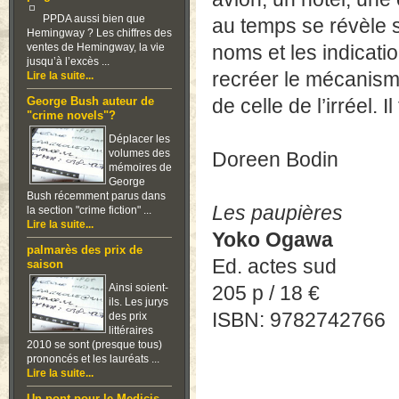
PPDA aussi bien que
au temps se révèle 
Hemingway ? Les chiffres des
ventes de Hemingway, la vie
noms et les indicat
jusqu’à l’excès ...
recréer le mécanisme 
Lire la suite...
de celle de l’irréel. I
George Bush auteur de
"crime novels"?
Déplacer les
volumes des
Doreen Bodin
mémoires de
George
Bush récemment parus dans
Les paupières
la section "crime fiction" ...
Lire la suite...
Yoko Ogawa
palmarès des prix de
Ed. actes sud
saison
Ainsi soient-
205 p / 18 €
ils. Les jurys
ISBN: 9782742766
des prix
littéraires
2010 se sont (presque tous)
prononcés et les lauréats ...
Lire la suite...