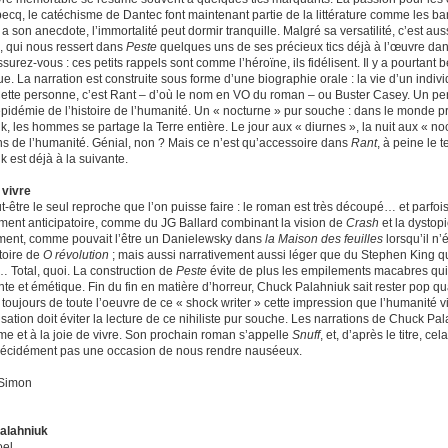
ecq, le catéchisme de Dantec font maintenant partie de la littérature comme les ba
 a son anecdote, l’immortalité peut dormir tranquille. Malgré sa versatilité, c’est a
, qui nous ressert dans
Peste
quelques uns de ses précieux tics déjà à l’œuvre da
ssurez-vous : ces petits rappels sont comme l’héroïne, ils fidélisent. Il y a pourt
. La narration est construite sous forme d’une biographie orale : la vie d’un indivi
ette personne, c’est Rant – d’où le nom en VO du roman – ou Buster Casey. Un person
pidémie de l’histoire de l’humanité. Un « nocturne » pur souche : dans le monde p
k, les hommes se partage la Terre entière. Le jour aux « diurnes », la nuit aux « no
s de l’humanité. Génial, non ? Mais ce n’est qu’accessoire dans
Rant
, à peine le
 est déjà à la suivante.
 vivre
t-être le seul reproche que l’on puisse faire : le roman est très découpé… et parfo
ent anticipatoire, comme du JG Ballard combinant la vision de
Crash
et la dystop
ment, comme pouvait l’être un Danielewsky dans
la Maison des feuilles
lorsqu’il n’
toire de
O révolution
; mais aussi narrativement aussi léger que du Stephen King qua
Total, quoi. La construction de
Peste
évite de plus les empilements macabres qui 
te et émétique. Fin du fin en matière d’horreur, Chuck Palahniuk sait rester pop 
 toujours de toute l’oeuvre de ce « shock writer » cette impression que l’humanité 
sation doit éviter la lecture de ce nihiliste pur souche. Les narrations de Chuck Pa
sme et à la joie de vivre. Son prochain roman s’appelle
Snuff
, et, d’après le titre, ce
décidément pas une occasion de nous rendre nauséeux.
 Simon
alahniuk
oel