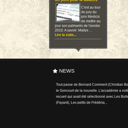
Un pont pour le Medicis
C'est au tour
du jury du
prix Medicis
de mettre au
jour son palmarès de l'année
2010. A savoir: Maïlys ...
Lire la suite...
NEWS
Tout passe de Bernard Comment (Christian Bou
le Goncourt de la nouvelle. L'accadémie a voté
recueil qui avait été sélectionné avec Les Bull
(Fayard), Les petits de Frédériq...