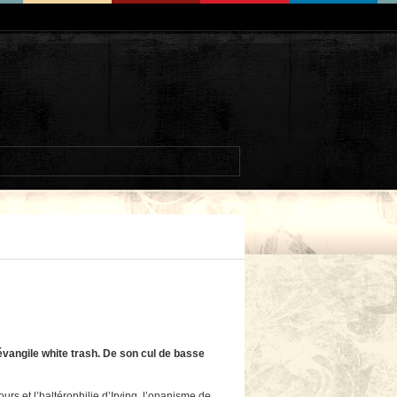
vangile white trash. De son cul de basse
 et l’haltérophilie d’Irving, l’onanisme de