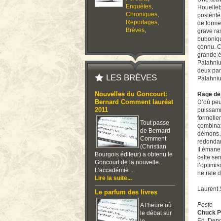
Enquêtes
,
Houelleb
Chroniques
,
postérité
Reportages
,
de forme
Brèves
,
grave ra
bubonique
connu. C
grande é
Palahniu
deux pan
LES BRÈVES
Palahniuk
Nouvelles du Goncourt:
Rage de
Bernard Comment lauréat
D’où peu
2011
puissamm
formelle
Tout passe
combina
de Bernard
démons… 
Comment
redondan
(Christian
Il émane
Bourgois éditeur) a obtenu le
cette sen
Goncourt de la nouvelle.
l’optimi
L'accadémie ...
ne rate 
Lire la suite...
Laurent
Le parfum des livres
Peste
A l'heure où
Chuck P
le débat sur
Ed. Den