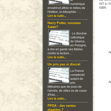
le
437 p / 0
numérique
ISBN:
envahit et affole le milieu de
l'édition, le bibiophile - ...
Lire la suite...
Harry Potter, nouveau
Satan?
Le diocèse
catholique
de Gliwice,
en Pologne,
a mis en garde ses fidèles
Ar
contre la lecture ...
Lire la suite...
Un prix pas si discret
La France
compterait
autant de
Ar
prix
littéraires que de jours de
l'année, de villes ou de cours
d'eau, ...
Lire la suite...
PPDA : des ventes
plagiées ?