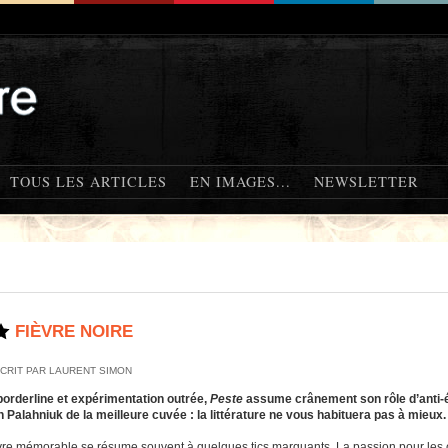
TOUS LES ARTICLES
EN IMAGES...
NEWSLETTER
FIÈVRE NOIRE
CRIT PAR LAURENT SIMON
rderline et expérimentation outrée,
Peste
assume crânement son rôle d’anti-é
n Palahniuk de la meilleure cuvée : la littérature ne vous habituera pas à mieux.
e mémorable se résume souvent à quelques tics marquants. La passion pour les ours