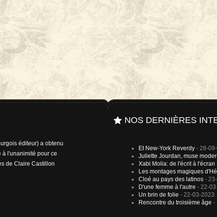
NOS DERNIÈRES INT
rgois éditeur) a obtenu
Et New-York Reverdy
- 28-09
 à l'unanimité pour ce
Juliette Jourdan, muse mode
es de Claire Castillon
Xabi Molia: de l'écrit à l'écran
Les montages magiques d'Hé
Cloé au pays des latinos
- 23
D'une femme à l'autre
- 22-03
Un brin de folie
- 22-03-2023
Rencontre du troisième âge
-