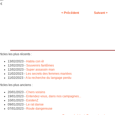
 €
< Précédent
Suivant >
ticles les plus récents :
13/02/2023
-
Habla con él
12/02/2023
-
Souvenirs fantômes
12/02/2023
-
Super assassin man
11/02/2023
-
Les secrets des femmes mariées
11/02/2023
-
A la recherche du langage perdu
ticles les plus anciens :
20/01/2023
-
Chers voisins
19/01/2023
-
Entendez-vous, dans nos campagnes...
10/01/2023
-
ExistenZ
09/01/2023
-
Le rat danse
07/01/2023
-
Route dangereuse