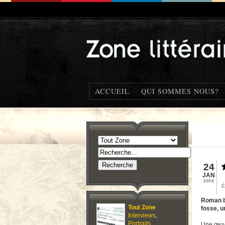
ACCUEIL
QUI SOMMES NOUS?
24
JAN
2008
É
Roman bo
Tout Zone
fosse, u
Interviews
,
Portraits
,
Une œuvr