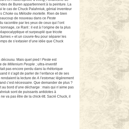
ndes de Buren appartiennent à la peinture. La
ussi le cas de Chuck Palahniuk, génial inventeur
ns
Choke
ou
Mélodie mortelle
. Rien de bien
ant beaucoup de nouveau dans ce
Peste
du racontée par les yeux de ceux qui l’ont
nage, ce Rant : il est à l’origine de la plus
réapocalyptique et surpeuplé que tricote
cturnes » et un couvre-feu pour séparer les
 temps de s’extasier d’une idée que Chuck
is décousu. Mais quel pied !
Peste
est
ie de
Millenium People
; ultra-inventif
était pas encore perdu dans la rhétorique
nd il s’agit de parler de l’enfance et de ses
rendaient la lecture de
A l’estomac
légèrement
quand c’est nécessaire. Que demander de plus ?
vit au bord d’une décharge : mais qui n’aime pas
lahniuk sont de puissants antidotes à
la ne va pas être de la chick-litt. Sacré Chuck, il