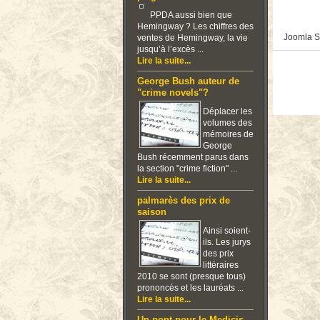
PPDA aussi bien que
Hemingway ? Les chiffres des
Joomla S
ventes de Hemingway, la vie
jusqu’à l’excès ...
Lire la suite...
George Bush auteur de
"crime novels"?
Déplacer les
volumes des
mémoires de
George
Bush récemment parus dans
la section "crime fiction" ...
Lire la suite...
palmarès des prix de
saison
Ainsi soient-
ils. Les jurys
des prix
littéraires
2010 se sont (presque tous)
prononcés et les lauréats ...
Lire la suite...