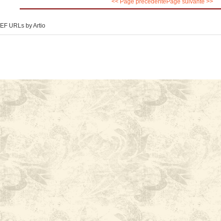
<< Page précédente
Page suivante >>
EF URLs by Artio