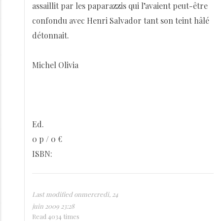
assaillit par les paparazzis qui l’avaient peut-être
confondu avec Henri Salvador tant son teint hâlé
détonnait.
Michel Olivia
Ed.
0 p / 0 €
ISBN:
Last modified onmercredi, 24
juin 2009 23:28
Read 4034 times