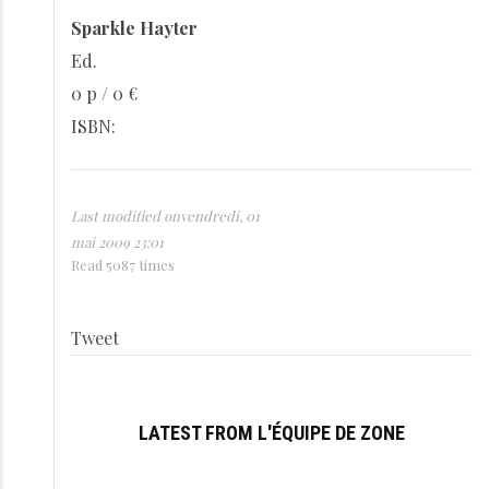
Sparkle Hayter
Ed.
0 p / 0 €
ISBN:
Last modified onvendredi, 01
mai 2009 23:01
Read 5087 times
Tweet
LATEST FROM L'ÉQUIPE DE ZONE