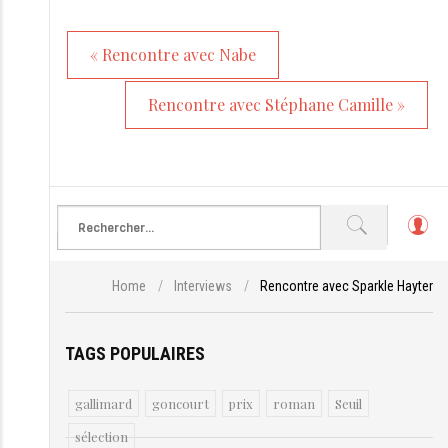
« Rencontre avec Nabe
Rencontre avec Stéphane Camille »
L
o
g
Home
/
Interviews
/
Rencontre avec Sparkle Hayter
in
TAGS POPULAIRES
gallimard
goncourt
prix
roman
Seuil
sélection