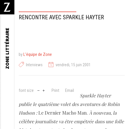
RENCONTRE AVEC SPARKLE HAYTER
ZONE LITTÉRAIRE
by
L'équipe de Zone
Interviews
vendredi, 15 juin 2001
font size
Print
Email
Sparkle Hayter
publie le quatrième volet des aventures de Robin
Hudson :
Le Dernier Macho Man.
À nouveau, la
célèbre journaliste va être empêtrée dans une folle