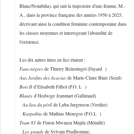
Blanc/Notabilia), qui suit la trajectoire d'une femme, M.-
A., dans la province française des années 1950 à 2025,
décrivant ainsi la condition féminine contemporaine dans
les classes moyennes et interrogeant l'absurdité de
l'existence.
Les dix autres titres en lice étaient :
Faux nègres
de Thierry Beinstingel (Fayard )
Aux Jardins des Acacias
de Marie-Claire Blais (Seuil)
Bois II
d’Elisabeth Filhol (P.O. L )
Blanès
d’Hedwige Jeanmart (Gallimard)
Au lieu du péril
de Luba Jurgenson (Verdier)
Karpathia
de Mathias Menegoz (P.O.L )
Tram 83
de Fiston Mwanza Mujila (Métaillé)
Les grands
de Sylvain Prudhomme,