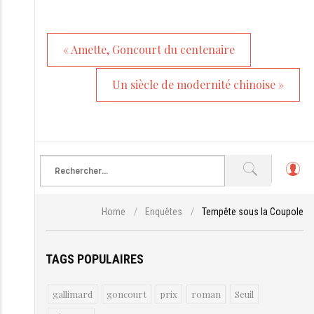
« Amette, Goncourt du centenaire
Un siècle de modernité chinoise »
L
o
g
Home
/
Enquêtes
/
Tempête sous la Coupole
in
TAGS POPULAIRES
gallimard
goncourt
prix
roman
Seuil