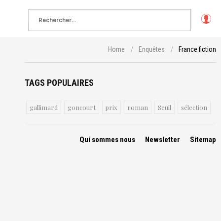
L
o
g
Home
/
Enquêtes
/
France fiction
in
Facebook
TAGS POPULAIRES
gallimard
goncourt
prix
roman
Seuil
sélection
Qui sommes nous
Newsletter
Sitemap