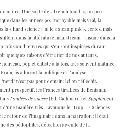
n de naître. Une sorte de « french touch », un peu
que dans les années 90. Incroyable mais vrai, la
as la « hard science » ni le « steampunk », certes, mais
tillent dans la littérature mainstream – jusque dans la
a profusion d’œuvres qui s’en sont inspirées durant
avoir quelques raisons d’être fier de nos auteurs,
 nouveau, pop et élitiste à la fois, très souvent mâtinée
 Français adorent la politique et l’analyse :
n "nerd" n'est pas pour demain: Ici on réfléchit.
ement prospectif, les Frances tiraillées de Benjamin
 dans
Foudres de guerre
(Ed. Gallimard) et
Supplément
 d’une manière très – avouons le : trop – « Sciences
e retour de l’imaginaire dans la narration : il était
ue des pédophiles, détection juvénile de la