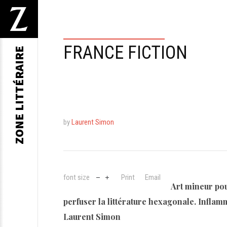
FRANCE FICTION
ZONE LITTÉRAIRE
by
Laurent Simon
font size
Print
Email
Art mineur pou
perfuser la littérature hexagonale. Infla
Laurent Simon