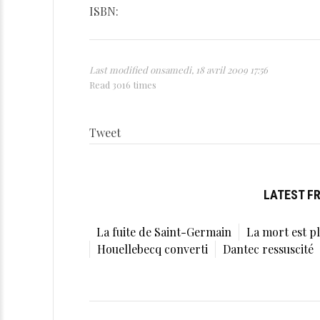
ISBN:
Last modified onsamedi, 18 avril 2009 17:56
Read 3016 times
Tweet
LATEST F
La fuite de Saint-Germain
La mort est pl
Houellebecq converti
Dantec ressuscité