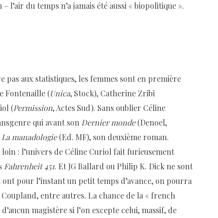
 l’air du temps n’a jamais été aussi « biopolitique ».
tre pas aux statistiques, les femmes sont en première
se Fontenaille (
Unica
, Stock), Catherine Zribi
iol (
Permission
, Actes Sud). Sans oublier Céline
ransgenre qui avant son
Dernier monde
(Denoel,
s
La manadologie
(Ed. MF), son deuxième roman.
in : l’univers de Céline Curiol fait furieusement
ns
Fahrenheit 451
. Et JG Ballard ou Philip K. Dick ne sont
ont pour l’instant un petit temps d’avance, on pourra
 Coupland, entre autres. La chance de la « french
 d’aucun magistère si l’on excepte celui, massif, de