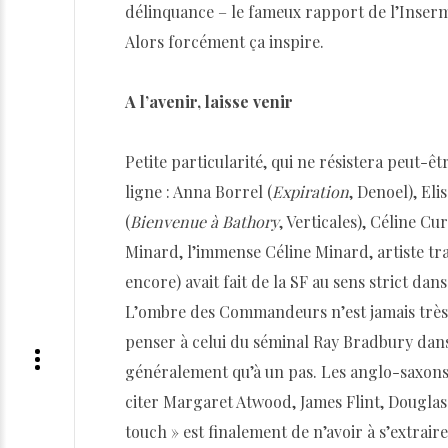
délinquance – le fameux rapport de l’Inserm –
Alors forcément ça inspire.
A l’avenir, laisse venir
Petite particularité, qui ne résistera peut-ê
ligne : Anna Borrel (
Expiration
, Denoel), Eli
(
Bienvenue à Bathory
, Verticales), Céline Cur
Minard, l’immense Céline Minard, artiste t
encore) avait fait de la SF au sens strict dan
L’ombre des Commandeurs n’est jamais très lo
penser à celui du séminal Ray Bradbury da
généralement qu’à un pas. Les anglo-saxons 
citer Margaret Atwood, James Flint, Douglas
touch » est finalement de n’avoir à s’extraire