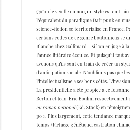
Qu’on le veuille ou non, un style est en trai
l’équivalent du paradigme Daft punk en musi
science-fiction se territorialise en France. P
certains codes de ce genre boutonneux se dis
Blanche chez Gallimard – si l’on en juge à l
l’année littéraire écoulée. Et puisqu’il faut 
avouons qu'ils sont en train de créer un style
d’anticipation sociale. N’oublions pas que les
l’intellectualisme a ses bons côtés. L'invasio
La présidentielle a été propice à ce foisonn
Berton et Jean-Eric Boulin, respectivement
au roman national
(Ed. Stock) en témoignent
po ». Plus largement, cette tendance marque l
temps ! Fichage génétique, castration chimiq