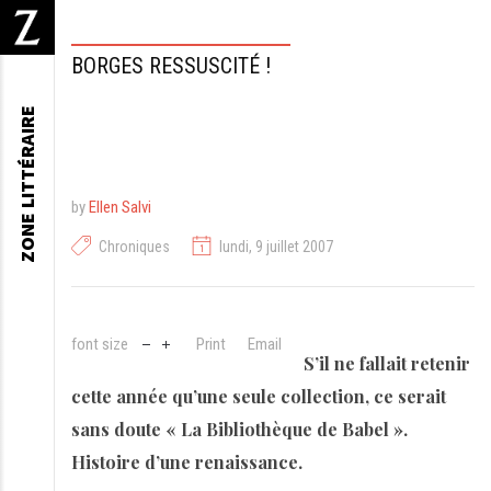
BORGES RESSUSCITÉ !
ZONE LITTÉRAIRE
by
Ellen Salvi
Chroniques
lundi, 9 juillet 2007
font size
Print
Email
S’il ne fallait retenir
cette année qu’une seule collection, ce serait
sans doute « La Bibliothèque de Babel ».
Histoire d’une renaissance.