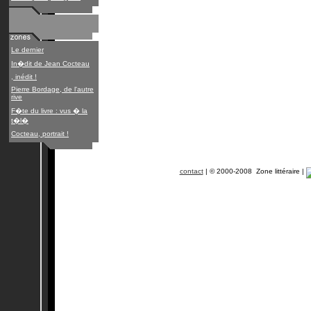
Le dernier
In�dit de Jean Cocteau
, inédit !
Pierre Bordage, de l'autre
rive
F�te du livre : vus � la
t�l�
Cocteau, portrait !
contact
| © 2000-2008 Zone littéraire |