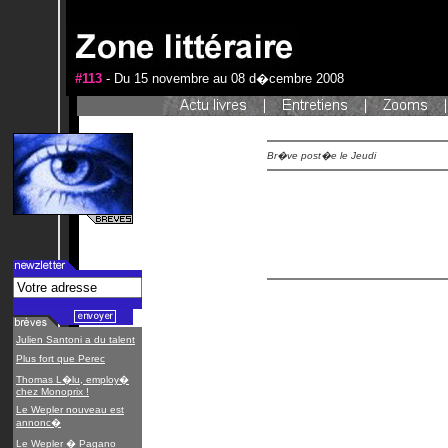
#113
- Du 15 novembre au 08 d�cembre 2008
Br�ve post�e le Jeudi
Julien Santoni a du talent
Plus fort que Perec
Thomas L�lu, employ�
chez Monoprix !
Le Wepler nouveau est
annonc�
Le Wepler � Pagano