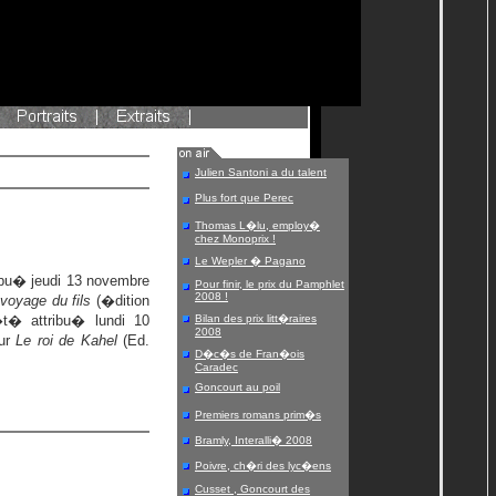
Julien Santoni a du talent
Plus fort que Perec
Thomas L�lu, employ�
chez Monoprix !
Le Wepler � Pagano
ibu� jeudi 13 novembre
Pour finir, le prix du Pamphlet
2008 !
voyage du fils
(�dition
�t� attribu� lundi 10
Bilan des prix litt�raires
2008
ur
Le roi de Kahel
(Ed.
D�c�s de Fran�ois
Caradec
Goncourt au poil
Premiers romans prim�s
Bramly, Interalli� 2008
Poivre, ch�ri des lyc�ens
Cusset , Goncourt des