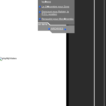
lyc�ens
Le D�cembre pour Zone
Goncourt pour Rahimi, la
P.O.L position
Renaudot pour Mon�nembo
ARCHIVES