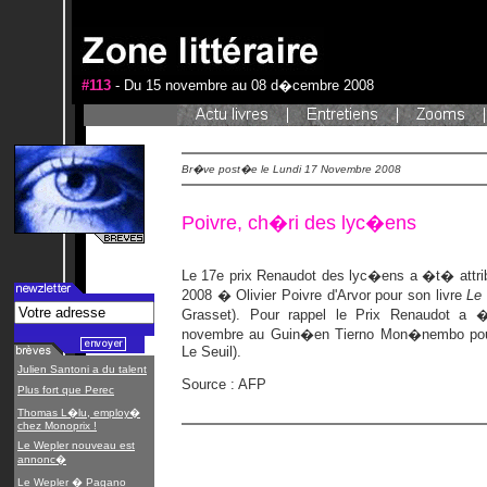
#113
- Du 15 novembre au 08 d�cembre 2008
Br�ve post�e le Lundi 17 Novembre 2008
Poivre, ch�ri des lyc�ens
Le 17e prix Renaudot des lyc�ens a �t� attr
2008 � Olivier Poivre d'Arvor pour son livre
Le 
Grasset). Pour rappel le Prix Renaudot a 
novembre au Guin�en Tierno Mon�nembo po
Le Seuil).
Julien Santoni a du talent
Source : AFP
Plus fort que Perec
Thomas L�lu, employ�
chez Monoprix !
Le Wepler nouveau est
annonc�
Le Wepler � Pagano