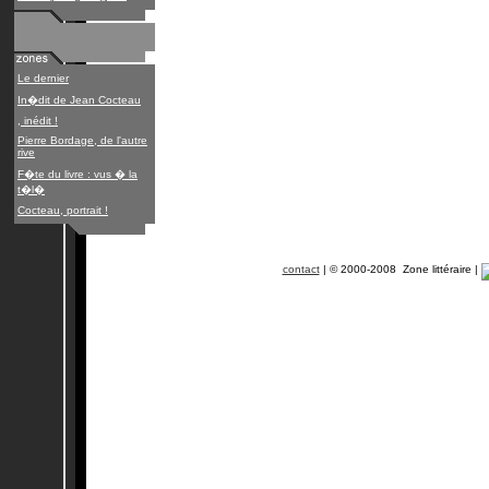
Le dernier
In�dit de Jean Cocteau
, inédit !
Pierre Bordage, de l'autre
rive
F�te du livre : vus � la
t�l�
Cocteau, portrait !
contact
| © 2000-2008 Zone littéraire |