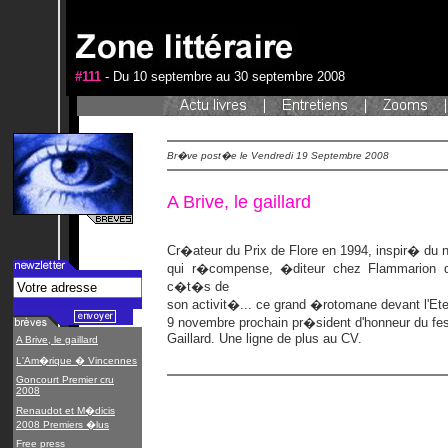
#111
- Du 10 septembre au 30 septembre 2008
Br�ve post�e le Vendredi 19 Septembre 2008
A Brive, le gaillard
Cr�ateur du Prix de Flore en 1994, inspir� d
qui r�compense, �diteur chez Flammarion
c�t�s de
son activit�... ce grand �rotomane devant l'Eter
9 novembre prochain pr�sident d'honneur du fest
Gaillard. Une ligne de plus au CV.
A Brive, le gaillard
L'Am�rique � Vincennes
Goncourt Premier cru
2008
Renaudot et M�dicis
2008 Premiers �lus
Free press