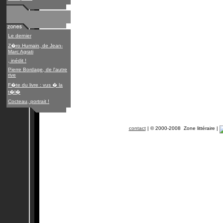
Le dernier
Z�ro Humain, de Jean-
Marc Agrati
, inédit !
Pierre Bordage, de l'autre
rive
F�te du livre : vus � la
t�l�
Cocteau, portrait !
contact
| © 2000-2008 Zone littéraire |