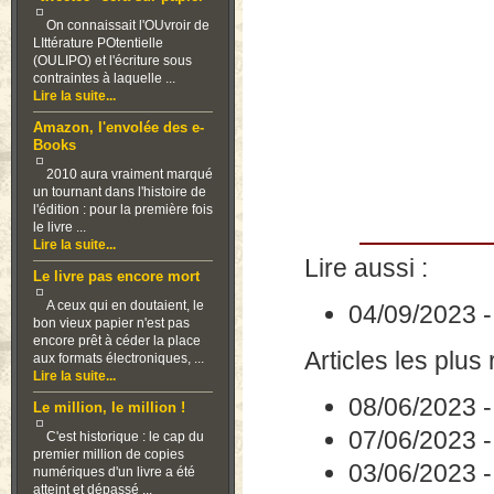
On connaissait l'OUvroir de
LIttérature POtentielle
(OULIPO) et l'écriture sous
contraintes à laquelle ...
Lire la suite...
Amazon, l'envolée des e-
Books
2010 aura vraiment marqué
un tournant dans l'histoire de
l'édition : pour la première fois
le livre ...
Lire la suite...
Lire aussi :
Le livre pas encore mort
A ceux qui en doutaient, le
04/09/2023
bon vieux papier n'est pas
encore prêt à céder la place
Articles les plus 
aux formats électroniques, ...
Lire la suite...
08/06/2023
Le million, le million !
07/06/2023
C'est historique : le cap du
premier million de copies
03/06/2023
numériques d'un livre a été
atteint et dépassé ...