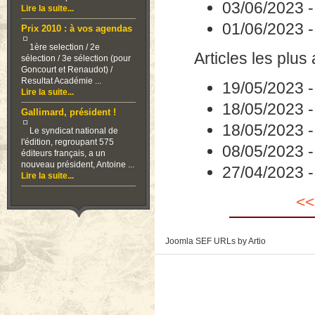
03/06/2023
Lire la suite...
01/06/2023
Prix 2010 : à vos agendas
1ère selection / 2e
Articles les plus
sélection / 3e sélection (pour
Goncourt et Renaudot) /
Resultat Académie ...
19/05/2023
Lire la suite...
18/05/2023
Gallimard, président !
18/05/2023
Le syndicat national de
l'édition, regroupant 575
08/05/2023
éditeurs français, a un
nouveau président, Antoine ...
27/04/2023
Lire la suite...
<<
Joomla SEF URLs by Artio