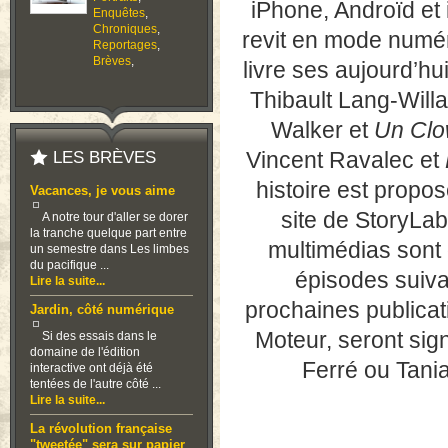
iPhone, Androïd et iP
Enquêtes
,
Chroniques
,
revit en mode numér
Reportages
,
Brèves
,
livre ses aujourd’hui
Thibault Lang-Will
Walker et
Un Clow
Vincent Ravalec et
LES BRÈVES
histoire est propo
Vacances, je vous aime
site de StoryLab
A notre tour d'aller se dorer
la tranche quelque part entre
multimédias sont 
un semestre dans Les limbes
du pacifique ...
épisodes suiva
Lire la suite...
prochaines publicat
Jardin, côté numérique
Moteur, seront si
Si des essais dans le
domaine de l'édition
Ferré ou Tani
interactive ont déjà été
tentées de l'autre côté ...
Lire la suite...
La révolution française
"tweetée" sera sur papier