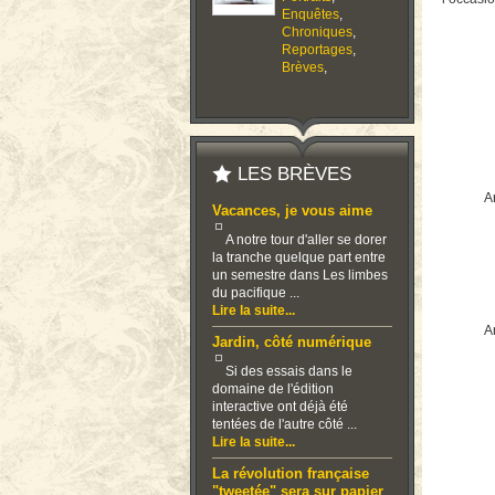
Enquêtes
,
Chroniques
,
Reportages
,
Brèves
,
LES BRÈVES
Ar
Vacances, je vous aime
A notre tour d'aller se dorer
la tranche quelque part entre
un semestre dans Les limbes
du pacifique ...
Lire la suite...
Ar
Jardin, côté numérique
Si des essais dans le
domaine de l'édition
interactive ont déjà été
tentées de l'autre côté ...
Lire la suite...
La révolution française
"tweetée" sera sur papier