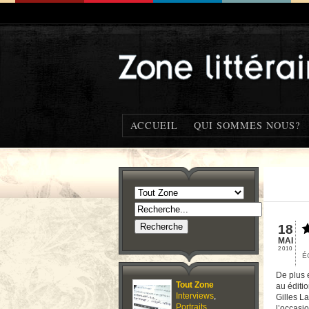
ACCUEIL
QUI SOMMES NOUS?
18
MAI
2010
É
De plus 
Tout Zone
au éditi
Interviews
,
Gilles L
Portraits
,
l’occasi