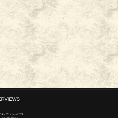
ERVIEWS
rne
- 21-07-2023