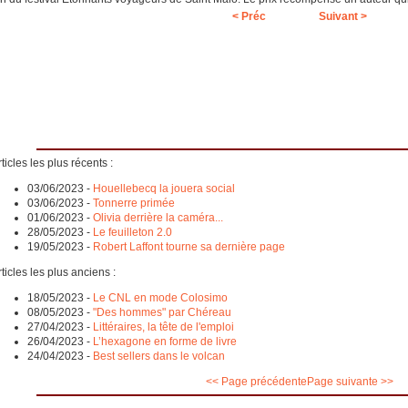
< Préc
Suivant >
ticles les plus récents :
03/06/2023
-
Houellebecq la jouera social
03/06/2023
-
Tonnerre primée
01/06/2023
-
Olivia derrière la caméra...
28/05/2023
-
Le feuilleton 2.0
19/05/2023
-
Robert Laffont tourne sa dernière page
ticles les plus anciens :
18/05/2023
-
Le CNL en mode Colosimo
08/05/2023
-
"Des hommes" par Chéreau
27/04/2023
-
Littéraires, la tête de l'emploi
26/04/2023
-
L’hexagone en forme de livre
24/04/2023
-
Best sellers dans le volcan
<< Page précédente
Page suivante >>