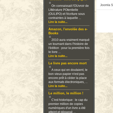
Joomla S
On connaissait l'OUvroir de
LIttérature POtentielle
(OULIPO) et l'écriture sous
contraintes à laquelle ...
Lire la suite...
Amazon, l'envolée des e-
Books
2010 aura vraiment marqué
un tournant dans l'histoire de
l'édition : pour la première fois
le livre ...
Lire la suite...
Le livre pas encore mort
A ceux qui en doutaient, le
bon vieux papier n'est pas
encore prêt à céder la place
aux formats électroniques, ...
Lire la suite...
Le million, le million !
C'est historique : le cap du
premier million de copies
numériques d'un livre a été
atteint et dépassé ...