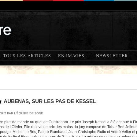
TOUS LES ARTICLES
EN IMAGES...
NEWSLETTER
AUBENAS, SUR LES PAS DE KESSEL
CRIT PAR L'ÉQUIPE DE ZONE
en plus de monde au quai de Ouistreham. Le prix Joseph Kessel a été attribué à 
ons de l’Olivier. Elle recevra le prix des mains du jury composé de Tahar Ben Jellou
apouge, Michel Le Bris, Patrick Rambaud, Jean-Christophe Rufin et André Velter et 
on du festival Etonnants voyageurs de Saint Malo. Le prix récompense un auteur qui 