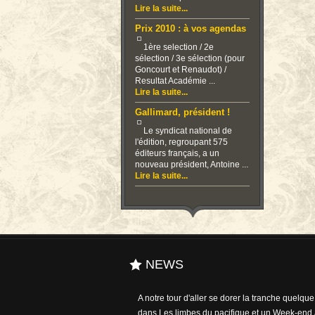
Lire la suite...
Prix 2010 : à vos agendas
1ère selection / 2e
sélection / 3e sélection (pour
Goncourt et Renaudot) /
Resultat Académie ...
Lire la suite...
Gallimard, président !
Le syndicat national de
l'édition, regroupant 575
éditeurs français, a un
nouveau président, Antoine ...
Lire la suite...
NEWS
A notre tour d'aller se dorer la tranche quelqu
dans Les limbes du pacifique et un Week-end 