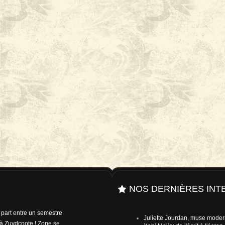
NOS DERNIÈRES INT
e part entre un semestre
Juliette Jourdan, muse mode
à Zuydcoote ! Zone se