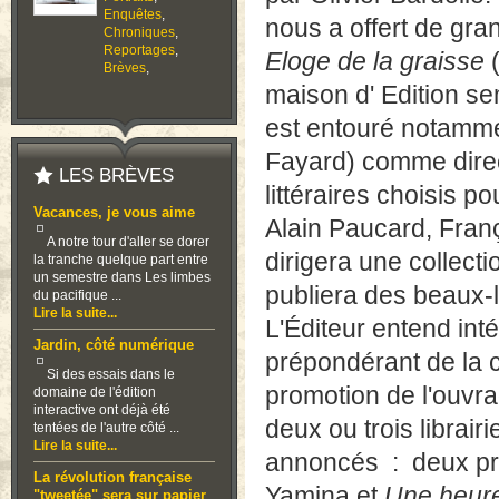
Enquêtes
,
nous a offert de gra
Chroniques
,
Reportages
,
Eloge de la graisse
(
Brèves
,
maison d' Edition se
est entouré notamme
Fayard) comme direct
LES BRÈVES
littéraires choisis p
Vacances, je vous aime
Alain Paucard, Fran
A notre tour d'aller se dorer
dirigera une collect
la tranche quelque part entre
un semestre dans Les limbes
publiera des beaux-l
du pacifique ...
Lire la suite...
L'Éditeur entend inté
Jardin, côté numérique
prépondérant de la c
Si des essais dans le
promotion de l'ouvra
domaine de l'édition
interactive ont déjà été
deux ou trois librair
tentées de l'autre côté ...
Lire la suite...
annoncés : deux p
La révolution française
Yamina et
Une heure
"tweetée" sera sur papier