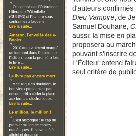
d'auteurs confirmés 
On connaissait l'OUvroir de
LIttérature POtentielle
Dieu Vampire
, de J
(OULIPO) et l'écriture sous
contraintes à laquelle ...
Samuel Douhaire,
C
Lire la suite...
aussi: la mise en pl
Amazon, l'envolée des e-
Books
proposera au marché
2010 aura vraiment marqué
pouvant s'inscrire d
un tournant dans l'histoire de
l'édition : pour la première fois
L'Éditeur entend fai
le livre ...
Lire la suite...
seul critère de publi
Le livre pas encore mort
A ceux qui en doutaient, le
bon vieux papier n'est pas
encore prêt à céder la place
aux formats électroniques, ...
Lire la suite...
Le million, le million !
C'est historique : le cap du
premier million de copies
numériques d'un livre a été
atteint et dépassé ...