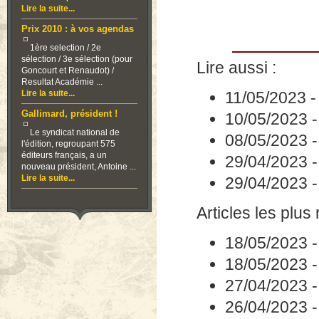
Lire la suite...
Prix 2010 : à vos agendas
1ère selection / 2e
sélection / 3e sélection (pour
Lire aussi :
Goncourt et Renaudot) /
Resultat Académie ...
Lire la suite...
11/05/2023
Gallimard, président !
10/05/2023
Le syndicat national de
08/05/2023
l'édition, regroupant 575
éditeurs français, a un
29/04/2023
nouveau président, Antoine ...
Lire la suite...
29/04/2023
Articles les plus 
18/05/2023
18/05/2023
27/04/2023
26/04/2023