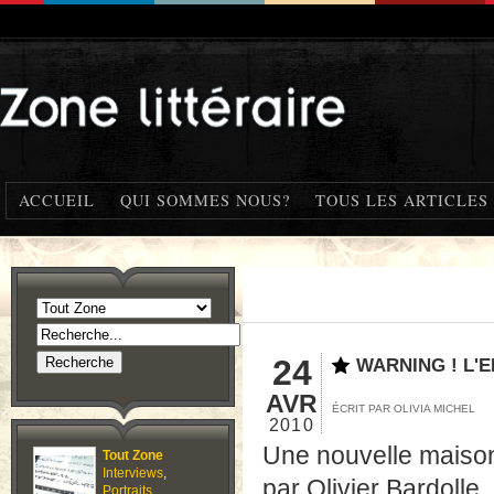
ACCUEIL
QUI SOMMES NOUS?
TOUS LES ARTICLES
24
WARNING ! L'
AVR
ÉCRIT PAR OLIVIA MICHEL
2010
Une nouvelle maison d
Tout Zone
Interviews
,
par Olivier Bardolle. 
Portraits
,