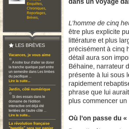
dans un voyage dans
Enquêtes
,
Chroniques
,
Reportages
,
Brèves
,
L’homme de cinq he
être plus explicite p
littérature et plus l
LES BRÈVES
précisément à cinq h
Vacances, je vous aime
détail aura son impo
A notre tour d'aller se dorer
Béhaine, narrateur d
la tranche quelque part entre
un semestre dans Les limbes
présente à lui sous 
du pacifique ...
Lire la suite...
rapidement rebaptisé
Jardin, côté numérique
phrase que lui aurai
Si des essais dans le
plus commencer un r
domaine de l'édition
interactive ont déjà été
tentées de l'autre côté ...
Lire la suite...
Où l’on passe du « 
La révolution française
"tweetée" sera sur papier