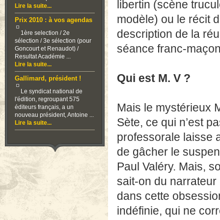
libertin (scène truc
Lire la suite...
modèle) ou le récit 
Prix 2010 : à vos agendas
description de la ré
1ère selection / 2e
sélection / 3e sélection (pour
séance franc-maçon
Goncourt et Renaudot) /
Resultat Académie ...
Lire la suite...
Qui est M. V ?
Gallimard, président !
Le syndicat national de
l'édition, regroupant 575
Mais le mystérieux M
éditeurs français, a un
nouveau président, Antoine ...
Sète, ce qui n’est p
Lire la suite...
professorale laisse a
de gâcher le suspens
Paul Valéry. Mais, s
sait-on du narrateur
dans cette obsession
indéfinie, qui ne cor