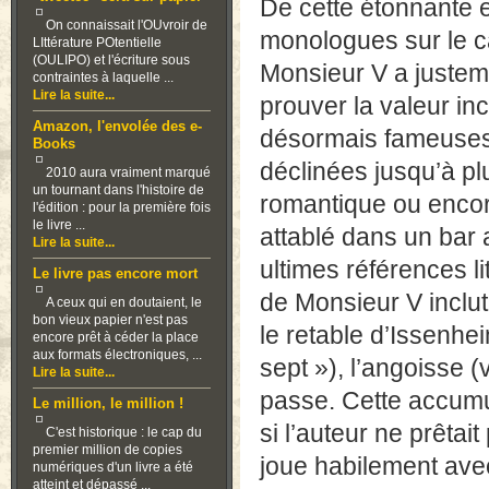
De cette étonnante 
On connaissait l'OUvroir de
monologues sur le ca
LIttérature POtentielle
(OULIPO) et l'écriture sous
Monsieur V a justem
contraintes à laquelle ...
Lire la suite...
prouver la valeur i
Amazon, l'envolée des e-
désormais fameuses c
Books
déclinées jusqu’à plu
2010 aura vraiment marqué
un tournant dans l'histoire de
romantique ou encore
l'édition : pour la première fois
le livre ...
attablé dans un bar
Lire la suite...
ultimes références l
Le livre pas encore mort
de Monsieur V inclut
A ceux qui en doutaient, le
bon vieux papier n'est pas
le retable d’Issenhei
encore prêt à céder la place
aux formats électroniques, ...
sept »), l’angoisse (
Lire la suite...
passe. Cette accumu
Le million, le million !
si l’auteur ne prêta
C'est historique : le cap du
premier million de copies
joue habilement avec
numériques d'un livre a été
atteint et dépassé ...