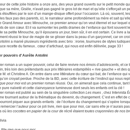
eur de cette jolie histoire a onze ans, des yeux grand ouverts sur le petit monde qui 
ue sa mère, Gisèle, n'avait pas gagné le gros lot de mari et qu’elle s’efforçait un p
es étouffées par le son d’un mange-disque offert pour l’occasion. Là où, souvent, 
les faux pas des parents, ici, le narrateur aime profondément sa mère et sait qu’ell
le Grand Amour avec Minouche, ce premier amour qu’on veut éternel et sur lequel o
ts de son cœur. Et il va surmonter les petits drames de l’enfance qui font souvent 
e sa petite Minouche, qu’il épousera un jour, bien sûr, il en est certain. Ce livre a l
ent réussi le tour de magie de se glisser dans la peau d’un garçonnet, car on croirai
ntolini a manié plusieurs ingrédients avec brio : ironie, tournures de styles ludiques
uce recette du fameux.. cœur d’artichaut, qui nous est enfin délivrée, page 33 !
r pouvoirs d’ Aurélie Antolini
er roman a un super pouvoir, celui de faire revivre nos émois d’adolescents, et ce 
in, très loin des prétendants aux prix littéraires estampillés « rive gauche » et des
 M. et Christine A. On entre dans une littérature du cœur qui bat, de l’enfance qui v
qu’on croyait perdue. Proche de la BD, avec cette écriture de l’instinct qui nous 
n que pour moi
est un premier roman réussi. Oui, on aimerait que cela continue, tant l
 pure naïveté et cette clairvoyance lumineuse dont seuls les enfants ont la clé !
er roman est publié au sein de la singulière collection
Les mues
, chez Intervista É
e tournant autour de la thématique du devenir, du changement. C’est en effet de cela
pourront piquer aux grands enfants : de l’écriture du changement qui s’opère lorsqu
remercier l’auteur pour ce joli livre, rien que pour moi, car sans elle je n’aurais p
es où
les cocottes en papier de la cour de récré étaient toutes crayonnées de nos br
livia
 fille rien que pour moi