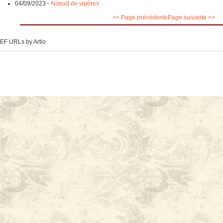
04/09/2023
-
Noeud de vipères
<< Page précédente
Page suivante >>
EF URLs by Artio