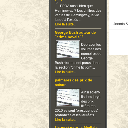
PPDA aussi bien que
Hemingway ? Les chiffres des
ventes de Hemingway, la vie
jusqu’à l’excès ...
Joomla S
Lire la suite...
George Bush auteur de
"crime novels"?
Déplacer les
volumes des
mémoires de
George
Bush récemment parus dans
la section "crime fiction" ...
Lire la suite...
palmarès des prix de
saison
Ainsi soient-
ils. Les jurys
des prix
littéraires
2010 se sont (presque tous)
prononcés et les lauréats ...
Lire la suite...