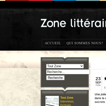
ACCUEIL
QUI SOMMES NOUS?
23
SEP
2008
É
Une jolie
Tout Zone
dans la 
Interviews
,
secrets
Portraits
,