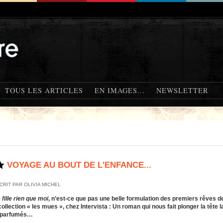
TOUS LES ARTICLES
EN IMAGES...
NEWSLETTER
VOYAGE AU BOUT DE L'ENFANCE...
CRIT PAR OLIVIA MICHEL
 fille rien que moi
, n’est-ce que pas une belle formulation des premiers rêves d
collection « les mues », chez Intervista : Un roman qui nous fait plonger la têt
 parfumés…