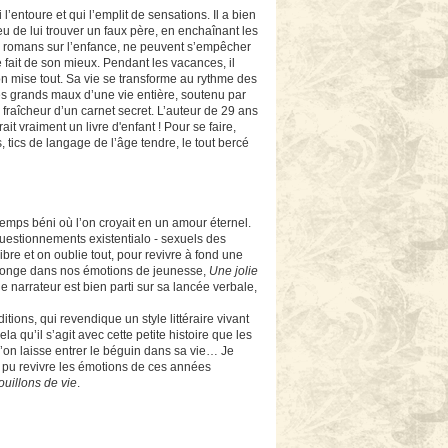
l’entoure et qui l’emplit de sensations. Il a bien
eu de lui trouver un faux père, en enchaînant les
les romans sur l’enfance, ne peuvent s’empêcher
e fait de son mieux. Pendant les vacances, il
n mise tout. Sa vie se transforme au rythme des
les grands maux d’une vie entière, soutenu par
a fraîcheur d’un carnet secret. L’auteur de 29 ans
t vraiment un livre d'enfant ! Pour se faire,
, tics de langage de l’âge tendre, le tout bercé
temps béni où l’on croyait en un amour éternel.
 questionnements existentialo - sexuels des
ibre et on oublie tout, pour revivre à fond une
replonge dans nos émotions de jeunesse,
Une jolie
e narrateur est bien parti sur sa lancée verbale,
ditions, qui revendique un style littéraire vivant
 qu’il s’agit avec cette petite histoire que les
’on laisse entrer le béguin dans sa vie… Je
as pu revivre les émotions de ces années
ouillons de vie
.