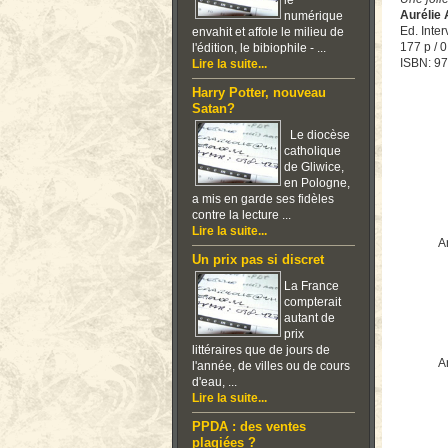
le
Aurélie 
numérique
Ed. Inter
envahit et affole le milieu de
177 p / 0
l'édition, le bibiophile - ...
ISBN: 9
Lire la suite...
Harry Potter, nouveau
Satan?
Le diocèse
catholique
de Gliwice,
en Pologne,
a mis en garde ses fidèles
contre la lecture ...
Lire la suite...
Ar
Un prix pas si discret
La France
compterait
autant de
prix
littéraires que de jours de
Ar
l'année, de villes ou de cours
d'eau, ...
Lire la suite...
PPDA : des ventes
plagiées ?