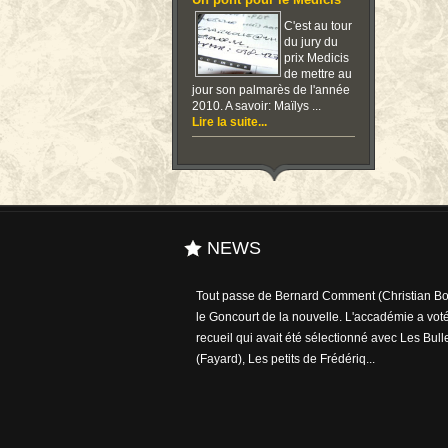
Un pont pour le Medicis
C'est au tour
du jury du
prix Medicis
de mettre au
jour son palmarès de l'année
2010. A savoir: Maïlys ...
Lire la suite...
NEWS
Tout passe de Bernard Comment (Christian Bou
le Goncourt de la nouvelle. L'accadémie a voté
recueil qui avait été sélectionné avec Les Bull
(Fayard), Les petits de Frédériq...