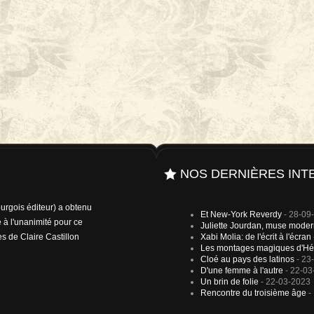
NOS DERNIÈRES INT
rgois éditeur) a obtenu
Et New-York Reverdy
- 28-09
 à l'unanimité pour ce
Juliette Jourdan, muse mode
es de Claire Castillon
Xabi Molia: de l'écrit à l'écran
Les montages magiques d'Hé
Cloé au pays des latinos
- 23
D'une femme à l'autre
- 22-03
Un brin de folie
- 22-03-2023
Rencontre du troisième âge
-