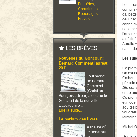
Enquêtes
,
Le narrat
Chroniques
,
compris q
Reportages
,
galipett
Brèves
,
de juger 
connait 
battemen
l’amour d
a décidém
Aurélie A
LES BRÈVES
par la do
Nouvelles du Goncourt:
Les supe
Bernard Comment lauréat
2011
Ce premi
On est lo
Tout passe
Catherine
de Bernard
période 
Comment
fille rie
(Christian
entre une
Bourgois éditeur) a obtenu le
Ce premi
Goncourt de la nouvelle.
et modern
L'accadémie ...
adultes 
Lire la suite...
voudrais 
lointain
Le parfum des livres
Michel O
A l'heure où
le débat sur
Une jolie