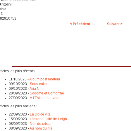
Antolini
vista
 €
782910753
< Précédent
Suivant >
ticles les plus récents :
11/10/2023
-
Album post mortem
09/10/2023
-
Sous-coke
09/10/2023
-
Aria N.
28/09/2023
-
Sodome et Gomorrhe
27/09/2023
-
À l’Est, du nouveau
ticles les plus anciens :
22/09/2023
-
La Dolce vita
15/09/2023
-
L'intranquillité de Leigh
08/09/2023
-
Nuit de cristal
08/09/2023
-
Au nom du fils