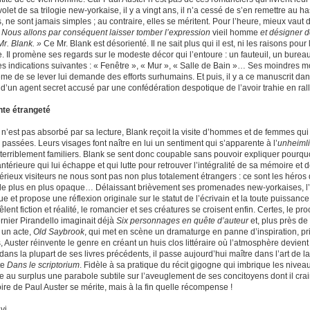
olet de sa trilogie new-yorkaise, il y a vingt ans, il n’a cessé de s’en remettre au h
es, ne sont jamais simples ; au contraire, elles se méritent. Pour l’heure, mieux vaut
 Nous allons par conséquent laisser tomber l’expression
vieil homme
et désigner 
r. Blank. »
Ce Mr. Blank est désorienté. Il ne sait plus qui il est, ni les raisons pour
 Il promène ses regards sur le modeste décor qui l’entoure : un fauteuil, un bureau,
les indications suivantes : « Fenêtre », « Mur », « Salle de Bain »… Ses moindres
ême de se lever lui demande des efforts surhumains. Et puis, il y a ce manuscrit dans
e d’un agent secret accusé par une confédération despotique de l’avoir trahie en rall
nte étrangeté
l n’est pas absorbé par sa lecture, Blank reçoit la visite d’hommes et de femmes qu
 passées. Leurs visages font naître en lui un sentiment qui s’apparente à l’
unheiml
 terriblement familiers. Blank se sent donc coupable sans pouvoir expliquer pourq
ntérieure qui lui échappe et qui lutte pour retrouver l’intégralité de sa mémoire et
érieux visiteurs ne nous sont pas non plus totalement étrangers : ce sont les héros
de plus en plus opaque… Délaissant brièvement ses promenades new-yorkaises, l’aute
ue et propose une réflexion originale sur le statut de l’écrivain et la toute puissanc
lent fiction et réalité, le romancier et ses créatures se croisent enfin. Certes, le
ernier Pirandello imaginait déjà
Six personnages en quête d’auteur
et, plus près de
 un acte,
Old Saybrook
, qui met en scène un dramaturge en panne d’inspiration, p
s, Auster réinvente le genre en créant un huis clos littéraire où l’atmosphère devi
 dans la plupart de ses livres précédents, il passe aujourd’hui maître dans l’art de
te
Dans le scriptorium
. Fidèle à sa pratique du récit gigogne qui imbrique les niveau
re au surplus une parabole subtile sur l’aveuglement de ses concitoyens dont il cra
ire de Paul Auster se mérite, mais à la fin quelle récompense !
vi