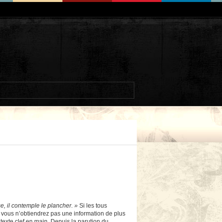
se, il contemple le plancher. »
Si les tous
: vous n’obtiendrez pas une information de plus
 texte clef en main. Depuis la parution du