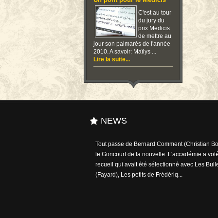
Un pont pour le Medicis
C'est au tour
du jury du
prix Medicis
de mettre au
jour son palmarès de l'année
2010. A savoir: Maïlys ...
Lire la suite...
NEWS
Tout passe de Bernard Comment (Christian Bou
le Goncourt de la nouvelle. L'accadémie a voté
recueil qui avait été sélectionné avec Les Bull
(Fayard), Les petits de Frédériq...