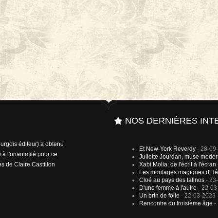
NOS DERNIÈRES INT
rgois éditeur) a obtenu
Et New-York Reverdy
- 28-09
 à l'unanimité pour ce
Juliette Jourdan, muse mode
es de Claire Castillon
Xabi Molia: de l'écrit à l'écran
Les montages magiques d'Hé
Cloé au pays des latinos
- 23
D'une femme à l'autre
- 22-03
Un brin de folie
- 22-03-2023
Rencontre du troisième âge
-