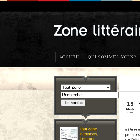
ACCUEIL
QUI SOMMES NOUS?
15
MAR
2007
Tout Zone
« Un viei
Interviews
,
premier
Portraits
,
sur l’ide