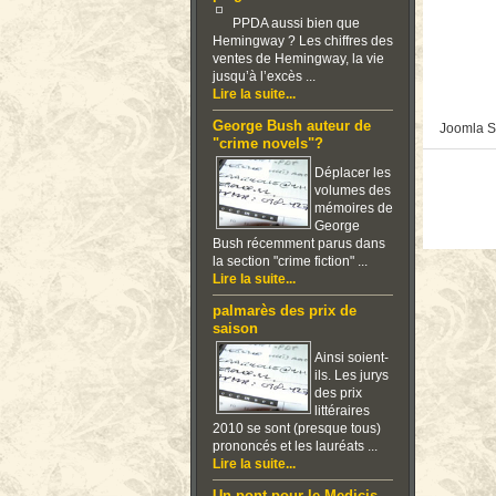
PPDA aussi bien que
Hemingway ? Les chiffres des
ventes de Hemingway, la vie
jusqu’à l’excès ...
Lire la suite...
George Bush auteur de
Joomla S
"crime novels"?
Déplacer les
volumes des
mémoires de
George
Bush récemment parus dans
la section "crime fiction" ...
Lire la suite...
palmarès des prix de
saison
Ainsi soient-
ils. Les jurys
des prix
littéraires
2010 se sont (presque tous)
prononcés et les lauréats ...
Lire la suite...