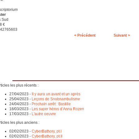
scriptorium
ster
s Sud
8 €
742765603
< Précédent
Suivant >
ticles les plus récents :
27/04/2023
-
Il y aura un avant et un après
25/04/2023
-
Leçons de Snobnambulisme
24/04/2023
-
Prochain arrêt : Bastille
18/03/2023
-
Les super héros d’Anna Rozen
17/03/2023
-
L'autre oeuvre
ticles les plus anciens :
02/02/2023
-
CyberBathory, pt.I
02/02/2023
-
CyberBathory, pt.II