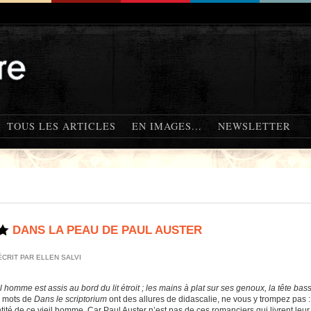
TOUS LES ARTICLES
EN IMAGES...
NEWSLETTER
DANS LA PEAU DE PAUL AUSTER
ÉCRIT PAR ELLEN SALVI
l homme est assis au bord du lit étroit ; les mains à plat sur ses genoux, la tête bas
s mots de
Dans le scriptorium
ont des allures de didascalie, ne vous y trompez pas 
ntité de ce vieil homme. Car Paul Auster n’est pas de ces romanciers qui livrent leur