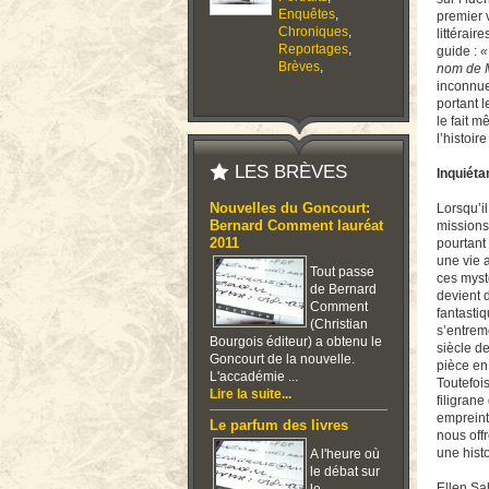
Enquêtes
,
premier v
Chroniques
,
littérair
Reportages
,
guide :
«
Brèves
,
nom de M
inconnue.
portant 
le fait m
l’histoir
LES BRÈVES
Inquiéta
Nouvelles du Goncourt:
Lorsqu’i
Bernard Comment lauréat
missions
2011
pourtant
une vie a
Tout passe
ces myst
de Bernard
devient 
Comment
fantastiq
(Christian
s’entremê
Bourgois éditeur) a obtenu le
siècle d
Goncourt de la nouvelle.
pièce en
L'accadémie ...
Toutefoi
Lire la suite...
filigrane
emprein
Le parfum des livres
nous off
une histo
A l'heure où
le débat sur
Ellen Sal