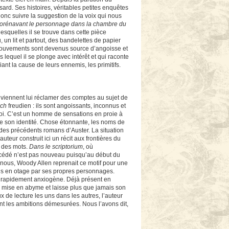
asard. Ses histoires, véritables petites enquêtes
 donc suivre la suggestion de la voix qui nous
dorénavant le personnage dans la chambre du
 lesquelles il se trouve dans cette pièce
 un lit et partout, des bandelettes de papier
 mouvements sont devenus source d’angoisse et
 lequel il se plonge avec intérêt et qui raconte
iant la cause de leurs ennemis, les primitifs.
i viennent lui réclamer des comptes au sujet de
ich
freudien : ils sont angoissants, inconnus et
uoi. C’est un homme de sensations en proie à
 de son identité. Chose étonnante, les noms de
 des précédents romans d’Auster. La situation
ur construit ici un récit aux frontières du
e des mots.
Dans le scriptorium
, où
 procédé n’est pas nouveau puisqu’au début du
 nous, Woody Allen reprenait ce motif pour une
ris en otage par ses propres personnages.
ent rapidement anxiogène. Déjà présent en
 la mise en abyme et laisse plus que jamais son
x de lecture les uns dans les autres, l’auteur
int les ambitions démesurées. Nous l’avons dit,