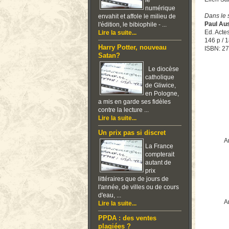
le
numérique
Dans le 
envahit et affole le milieu de
Paul Au
l'édition, le bibiophile - ...
Ed. Acte
Lire la suite...
146 p / 1
Harry Potter, nouveau
ISBN: 2
Satan?
Le diocèse
catholique
de Gliwice,
en Pologne,
a mis en garde ses fidèles
contre la lecture ...
Lire la suite...
Un prix pas si discret
Ar
La France
compterait
autant de
prix
littéraires que de jours de
l'année, de villes ou de cours
d'eau, ...
Ar
Lire la suite...
PPDA : des ventes
plagiées ?