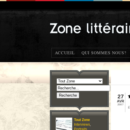
ACCUEIL
QUI SOMMES NOUS?
27
AVR
2007
É
Tout Zone
Interviews
,
Portraits
,