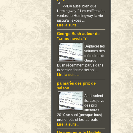
PPDA aussi bien que
Hemingway ? Les chiffres des
ventes de Hemingway, la vie
jusqu’à l’excès ...
Lire la suite...
George Bush auteur de
"crime novels"?
Déplacer les
volumes des
mémoires de
George
Bush récemment parus dans
la section "crime fiction" ...
Lire la suite...
palmarès des prix de
saison
Ainsi soient-
ils. Les jurys
des prix
littéraires
2010 se sont (presque tous)
prononcés et les lauréats ...
Lire la suite...