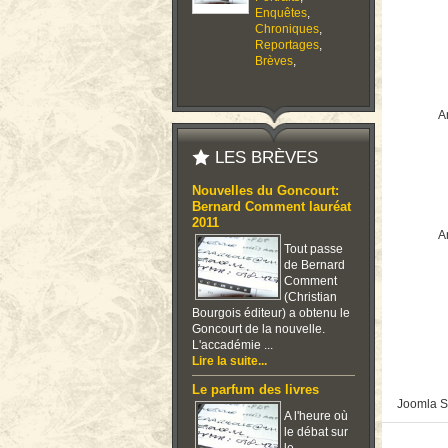
Enquêtes
,
Chroniques
,
Reportages
,
Brèves
,
Ar
LES BRÈVES
Nouvelles du Goncourt:
Bernard Comment lauréat
2011
Ar
Tout passe
de Bernard
Comment
(Christian
Bourgois éditeur) a obtenu le
Goncourt de la nouvelle.
L'accadémie ...
Lire la suite...
Le parfum des livres
Joomla S
A l'heure où
le débat sur