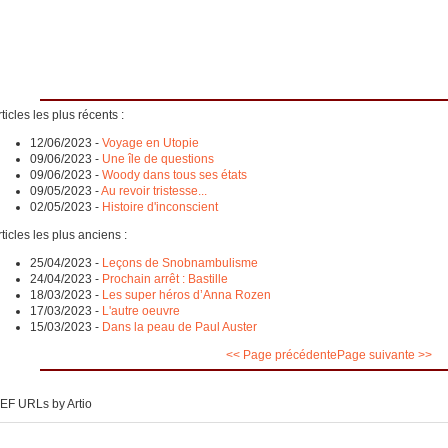
ticles les plus récents :
12/06/2023
-
Voyage en Utopie
09/06/2023
-
Une île de questions
09/06/2023
-
Woody dans tous ses états
09/05/2023
-
Au revoir tristesse...
02/05/2023
-
Histoire d'inconscient
ticles les plus anciens :
25/04/2023
-
Leçons de Snobnambulisme
24/04/2023
-
Prochain arrêt : Bastille
18/03/2023
-
Les super héros d’Anna Rozen
17/03/2023
-
L'autre oeuvre
15/03/2023
-
Dans la peau de Paul Auster
<< Page précédente
Page suivante >>
EF URLs by Artio