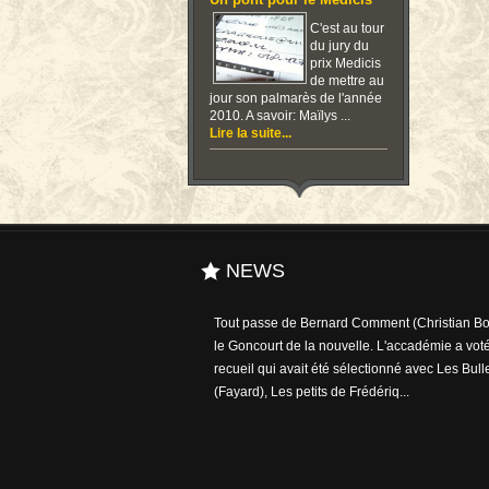
Un pont pour le Medicis
C'est au tour
du jury du
prix Medicis
de mettre au
jour son palmarès de l'année
2010. A savoir: Maïlys ...
Lire la suite...
NEWS
Tout passe de Bernard Comment (Christian Bou
le Goncourt de la nouvelle. L'accadémie a voté
recueil qui avait été sélectionné avec Les Bull
(Fayard), Les petits de Frédériq...