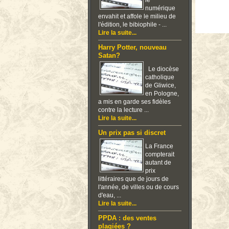
le
numérique
envahit et affole le milieu de
l'édition, le bibiophile - ...
Lire la suite...
Harry Potter, nouveau
Satan?
Le diocèse
catholique
de Gliwice,
en Pologne,
a mis en garde ses fidèles
contre la lecture ...
Lire la suite...
Un prix pas si discret
La France
compterait
autant de
prix
littéraires que de jours de
l'année, de villes ou de cours
d'eau, ...
Lire la suite...
PPDA : des ventes
plagiées ?