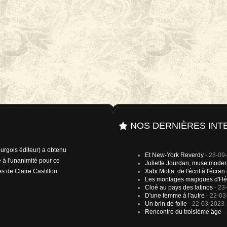
NOS DERNIÈRES INT
rgois éditeur) a obtenu
Et New-York Reverdy
- 28-09
 à l'unanimité pour ce
Juliette Jourdan, muse mode
es de Claire Castillon
Xabi Molia: de l'écrit à l'écran
Les montages magiques d'Hé
Cloé au pays des latinos
- 23
D'une femme à l'autre
- 22-03
Un brin de folie
- 22-03-2023
Rencontre du troisième âge
-