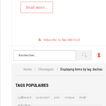
Read more...
Subscribe to this RSS feed
L
o
g
Home
/
Chroniques
/
Displaying items by tag: dachau
in
TAGS POPULAIRES
gallimard
goncourt
prix
roman
Seuil
sélection