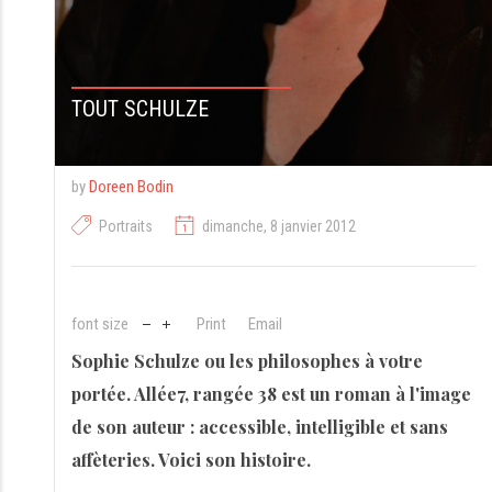
TOUT SCHULZE
by
Doreen Bodin
Portraits
dimanche, 8 janvier 2012
font size
Print
Email
Sophie Schulze ou les philosophes à votre
portée. Allée7, rangée 38 est un roman à l'image
de son auteur : accessible, intelligible et sans
affèteries. Voici son histoire.