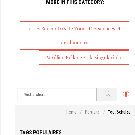
MORE IN THIS CATEGORY:
« Les Rencontres de Zone : Des silences et
des hommes
Aurélien Bellanger, la singularité »
L
o
g
Home
/
Portraits
/
Tout Schulze
in
TAGS POPULAIRES